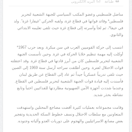
طباعة
البريد الالكترونى
يوسف الجرار (000 – 1222ه)(000 – 1808م)
مناضل فلسطيني وعضو المكتب السياسي للجبهة الشعبية لتحرير
فلسطين* وقائد قواتها في قطاع غزة، ولقبه الحركي “غيفارا غزة”. ولد
في حيفا*، ثم لجأ وأسرته إلى قطاع غزة حيث تلقى تعليمه الابتدائي
والثانوي.
انتسب إلى حركة القوميين العرب في سن مبكرة. وبعد حرب 1967*
أوكلت إليه مهمة تنظيم خلايا الحركة في غزة. وحين تأسست الجبهة
الشعبية لتحرير فلسطين كان من أبرز قادتها في قطاع غزة. وقد اعتقلته
قوات الاحتلال لفترة. وحين أطلقت سراحه أرسل سنة 1969 إلى الصين
حيث تلقى تدريباً عسكرياً جيداً ثم عاد إلى القطاع عن طريق لبنان
فأسندت إليه قيادة قوات الجبهة الشعبية لتحرير فلسطين في القطاع.
وعندما شددت أجهزة الأمن الصهيونية مطاردتها للفدائيين اختبأ وتابع
نشاطه بحذر شديد.
وقامت مجموعاته بعمليات كثيرة أقضت مضاجع المحتلين واستهدفت
المتعاونين مع سلطات الاحتلال ونسف خطوط السكة الحديدية وتفجير
بعض مصانع الاسرائيليين والهجوم على دوريات العدو وآلياته وجنوده.