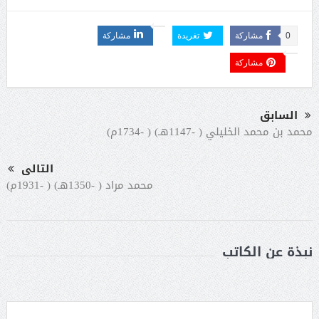
0
مشاركة
تغريدة
مشاركة
مشاركة
السابق
محمد بن محمد الخليلي ( -1147هـ) ( -1734م)
التالى
محمد مراد ( -1350هـ) ( -1931م)
نبذة عن الكاتب