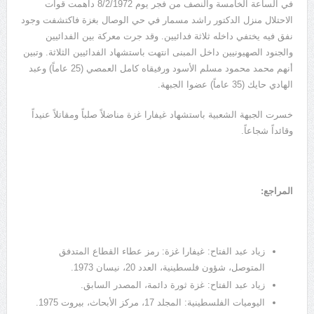
في الساعة الخامسة والنصف من فجر يوم 8/2/1972 داهمت قوات
الاحتلال منزل الدكتور راشد مسمار في حي الوصال بغزة فاكتشفت وجود
نفق فيه يختفي داخله ثلاثة فدائيين. وقد جرت معركة بين الفدائيين
والجنود الصهيونيين داخل المبنى انتهت باستشهاد الفدائيين الثلاثة. وتبين
أنهم محمد محمود مسلم الأسود ورفيقاه كامل العمصي (25 عاماً) وعبد
الهادي حايك (35 عاماً) عضوا الجبهة.
خسرت الجبهة الشعبية باستشهاد غيفارا غزة مناضلاً صلباً ومقاتلاً عنيداً
وقائداً شجاعاً.
المراجع:
زياد عبد الفتاح: غيفارا غزة: رمز عطاء القطاع المتدفق
المتوصل، شؤون فلسطينية، العدد 20، نيسان 1973.
زياد عبد الفتاح: غزة ثورة دائمة، المصدر السابق.
اليوميات الفلسطينية: المجلد 17، مركز الأبحاث، بيروت 1975.