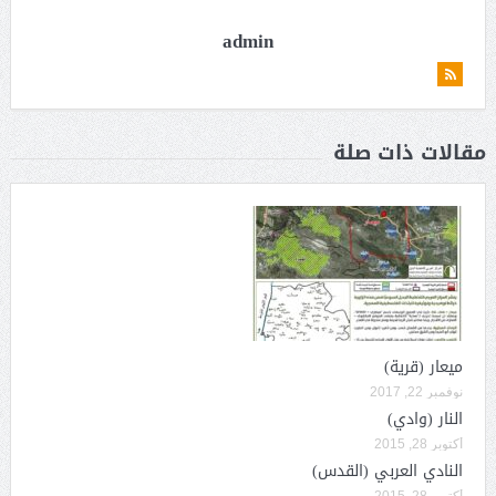
admin
مقالات ذات صلة
ميعار (قرية)
نوفمبر 22, 2017
النار (وادي)
أكتوبر 28, 2015
النادي العربي (القدس)