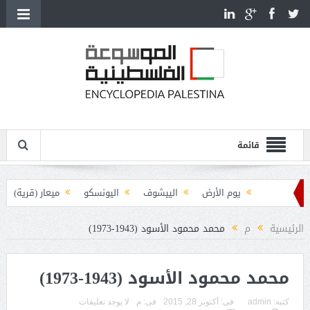
قائمة
يوم الأرض
الييشوف
اليونسكو
ميعار (قرية)
يوغسلافيا والقضية الفلسطينية
الرئيسية
م
محمد محمود الأسود (1943-1973)
يوسف هيكل (1907-1989)
يوسيفوس فلاويوس (38-100م)
محمد محمود الأسود (1943-1973)
يوسف ضيا الخالدي (1846-1906)
يوسف سعيد أبو درة (1900-1939)
كتبه:
admin
فى:
أكتوبر 28, 2015
فى:
م
لا يوجد تعليقات