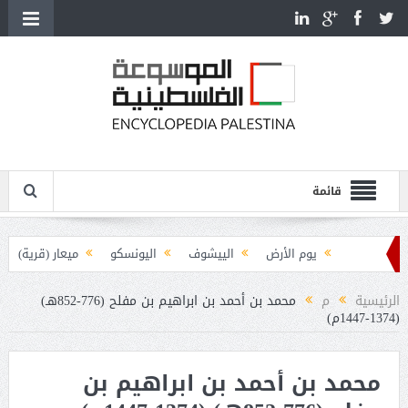
قائمة
يوم الأرض
الييشوف
اليونسكو
ميعار (قرية)
يوغسلافيا والقضية الفلسطينية
الرئيسية
م
محمد بن أحمد بن ابراهيم بن مفلح (776-852هـ)
(1374-1447م)
يوسف هيكل (1907-1989)
يوسيفوس فلاويوس (38-100م)
يوسف ضيا الخالدي (1846-1906)
محمد بن أحمد بن ابراهيم بن
يوسف سعيد أبو درة (1900-1939)