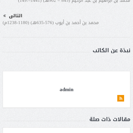
محمد بن ابراهيم بن عبد الرحيم (845 – 902هـ) (1441-1497)
التالى
محمد بن أحمد بن أيوب (576-635هـ) (1180-1238م)
نبذة عن الكاتب
admin
مقالات ذات صلة