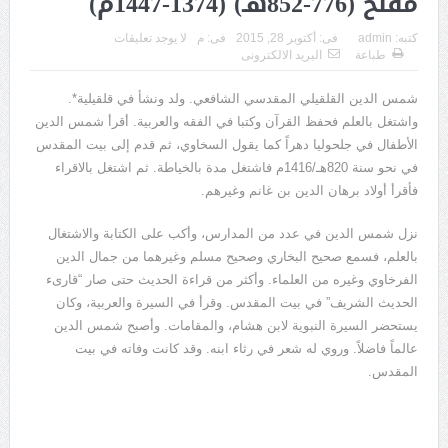
مفلح (776-852هـ) (1374-1447م)
يوسف الجرار (000 – 1222ه)(000 – 1808م)
كتبه:
admin
فى:
أكتوبر 28, 2015
فى:
م
لا يوجد تعليقات
طباعة
البريد الالكترونى
شمس الدين القلقيلي المقدسي الشافعي. ولد ونشأ في قلقيلية*.
واشتغل بالعلم فحفظ القرآن وكتبا في الفقه والعربية. أقرأ شمس الدين
الأطفال في جلحوليا دهراً كما يقول السخاوي، ثم قدم إلى بيت المقدس
في نحو سنة 820هـ/1416م فاشتغل مدة بالخياطة. ثم اشتغل بالاقراء
فأقرأ أولاد برهان الدين بن غانم وغيرهم.
نزل شمس الدين في عدد من المدارس، وأكب على الكتابة والاشتغال
بالعلم، فسمع صحيح البخاري وصحيح مسلم وغيرهما من جمال الدين
الفرخاوي وغيره من العلماء. وأكثر من قراءة الحديث حتى صار “قارىء
الحديث الشريف” في بيت المقدس. وقرأ في السيرة والعربية، وكان
يستحضر السيرة النبوية لابن هشام، والمقامات. وأصبح شمس الدين
عالماً فاضلاً. وروي له شعر في رثاء ابنه. وقد كانت وفاته في بيت
المقدس.