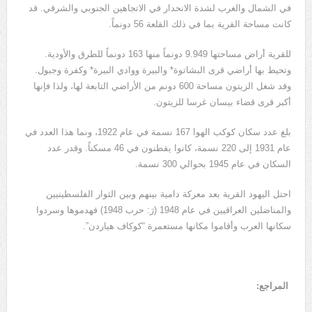
في الشمال والغرب لشدة الانحدار في الاتجاهين الجنوبي والشرقي. قد
كانت مساحة القرية بما في ذلك القلعة 56 دونماً.
للقرية أراض مساحتها 9.949 دونماً منها 163 دونماً للطرق والأودية.
وتحيط بها أراضي قرى البشاتوة* والبيرة ووادي البيرة* وكفرة وجبول.
وقد شغل الزيتون مساحة 600 دونم من الأراضي التابعة لها، ولذا فإنها
أكبر قرى قضاء بيسان غرسا للزيتون.
بلغ عدد سكان كوكب الهوا 167 نسمة في عام 1922، ونما هذا العدد في
عام 1931 إلى 220 نسمة، كانوا يقطنون في 46 مسكناً. وقدر عدد
السكان في عام 1945 بحوالي 300 نسمة.
احتل اليهود القرية بعد معركة دامية بينهم وبين الثوار الفلسطينيين
والمناضلين العراقيين في عام 1948 (رَ: حرب 1948) فهدموها وسردوا
سكانها العرب وأقاموا مكانها مستعمرة “كوكاف هياردن”.
المراجع: