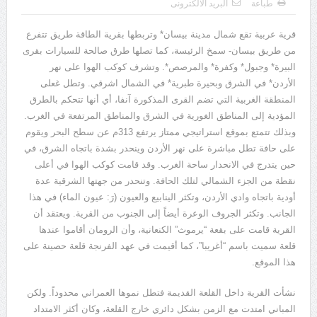
طباعة
البريد الالكترونى
يوسف الجرار (000 – 1222ه)(000 – 1808م)
قرية عربية تقع شمال مدينة بيسان* وتربطها بقرية الطاقة طريق تتفرع
من طريق بيسان- سمخ الرئيسة، كما تصلها طرق صالحة للسيارات بقرى
البيرة* وجبول* وكفرة* والمرصص*. وتشرف كوكب الهوا على نهر
الأردن* في الشرق وبحيرة طبرية* في الشمال اشرقي. وتطل غعلى
المنطقة الغربية التي تضم القرى المذكورة آنفا، أي أنها تتحكم بالطرق
المؤدية إلى المناطق الغورية في الشرق والمناطق المرتفعة في الغرب.
وبذلك تتمتع بموقع استراتيجي ممتاز يرتفع 313م عن سطح البحر ويقوم
على حافة تطل مباشرة على نهر الأردن وينحدر بشدة باتجاه الشرق، في
حين يتدرج في الانحدار ساحة الغرب. وقد قامت كوكب الهوا في أعلى
نقطة من الجزء الشمالي لتلك الحافة. وتنحدر من جهتها الشرقية عدة
أودية باتجاه وادي الأردن، وتكثر الينابيع والعيون (رَ: عيون الماء) في هذا
الجانب. وتكثر الجروف الوعرة أيضاً إلى الجنوب من القرية. ويعتقد أن
القرية قامت على بقعة “يرموث” الكنعانية، وأن الرومان أقاموا عندها
قلعة سميت باسم “أغريبا”، كما أقيمت في عهد الفرنجة قلعة حصينة على
هذا الموقع.
نشأت القرية داخل القلعة القديمة فتطل نموها العمراني محدوداً. ولكن
المباني امتدت مع الزمن بشكل دائري خارج القلعة، وكان أكثر الامتداد