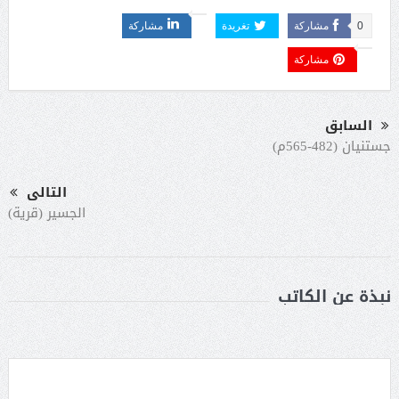
0
مشاركة
تغريدة
مشاركة
مشاركة
السابق
جستنيان (482-565م)
التالى
الجسير (قرية)
نبذة عن الكاتب