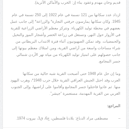
قديم وخان مهدم وعقود بناء (رَ: الخرب والأماكن الأثرية).
ازداد عدد سكانها من 121 نسمة في عام 1922 إلى 250 نسمة في عام
1945. وكان سكانها يمارسون حرفتي التجارة* والزراعة* إلى جانب عمل
بعضهم في محطة توليد الكهرباء. وتتركز معظم الأراضي الزراعية للقرية
في الأزوار حول النهر، وتستغل في زراعة الخضر وأشجار الموز والنخيل
والحمضيات. وقد تمكن الصهيونيون أثناء فترة الانتداب البريطاني من
شراء مساحات واسعة من أراضي القرية، ومن امتلاك معظم بيوتها إلى
جانب حصولهم على امتياز توليد الكهرباء من مياه نهر الأردن شمالي
جسر المجامع.
وما إن حل عام 1948 حتى أصبحت القرية شبه خالية من سكانها
العرب.وقد احتل الجيش العراقي القرية خلال حرب 1948*، وهرب اليهود
منها. ثم عادوا فاحتلوا جسر المجامع وأقاموا على أراضيها، وإلى الجنوب
الغربي من القرية المهدمة، مستعمرة “جيشر”.
المراجع:
– مصطفى مراد الدباغ: بلادنا فلسطين، ج6، ق3، بيروت 1974.