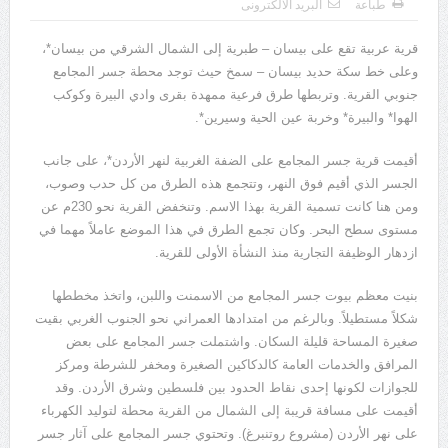
طباعة
البريد الالكترونى
يوسف الجرار (000 – 1222ه)(000 – 1808م)
قرية عربية تقع على بيسان – طبرية إلى الشمال الشرقي من بيسان*،
وعلى خط سكة حديد بيسان – سمخ حيث توجد محطة جسر المجامع
جنوبي القرية. وتربطها طرق فرعية ممهدة بقرى وادي البيرة وكوكب
الهوا* والبيرة* وخربة عين الحية وسيرين*.
أقيمت قرية جسر المجامع على الضفة الغربية لنهر الأردن*، على جانب
الجسر الذي أقيم فوق النهر، وتتجمع هذه الطرق من كل حدب وصوب،
ومن هنا كانت تسمية القرية بهذا الاسم. وتنخفض القرية نحو 230م عن
مستوى سطح البحر. وكان تجمع الطرق في هذا الموضع عاملاً مهما في
ازدهار الوظيفة التجارية منذ النشأة الأولى للقرية.
بنيت معظم بيوت جسر المجامع من الاسمنت واللبن، واتخذ مخططها
شكلاً مستطيلاً. وبالرغم من امتدادها العمراني نحو الجنوب الغربي بقيت
صغيرة المساحة قليلة السكان. واشتملت جسر المجامع على بعض
المرافق والخدمات العامة كالدكاكين الصغيرة ومخفر للشرطة ومركز
للجوازات لكونها إحدى نقاط الحدود بين فلسطين وشرق الأردن. وقد
أقيمت على مسافة قريبة إلى الشمال من القرية محطة لتوليد الكهرباء
على نهر الأردن (مشروع روتنبرغ). وتحتوي جسر المجامع على آثار جسر