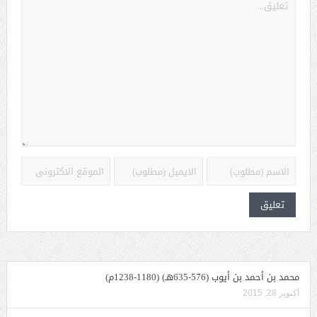
محمد بن أحمد بن أيوب (576-635هـ) (1180-1238م)
أكتوبر 28, 2015