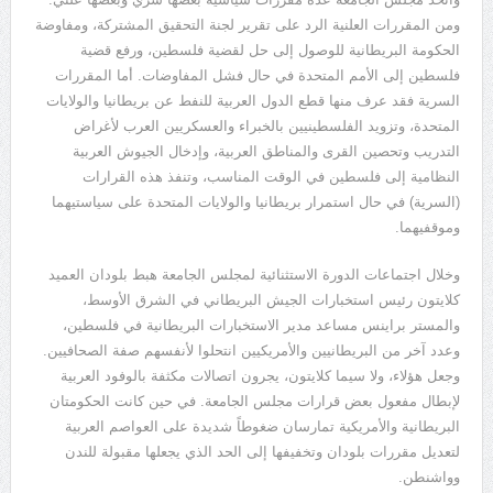
ومن المقررات العلنية الرد على تقرير لجنة التحقيق المشتركة، ومفاوضة
الحكومة البريطانية للوصول إلى حل لقضية فلسطين، ورفع قضية
فلسطين إلى الأمم المتحدة في حال فشل المفاوضات. أما المقررات
السرية فقد عرف منها قطع الدول العربية للنفط عن بريطانيا والولايات
المتحدة، وتزويد الفلسطينيين بالخبراء والعسكريين العرب لأغراض
التدريب وتحصين القرى والمناطق العربية، وإدخال الجيوش العربية
النظامية إلى فلسطين في الوقت المناسب، وتنفذ هذه القرارات
(السرية) في حال استمرار بريطانيا والولايات المتحدة على سياستيهما
وموقفيهما.
وخلال اجتماعات الدورة الاستثنائية لمجلس الجامعة هبط بلودان العميد
كلايتون رئيس استخبارات الجيش البريطاني في الشرق الأوسط،
والمستر براينس مساعد مدير الاستخبارات البريطانية في فلسطين،
وعدد آخر من البريطانيين والأمريكيين انتحلوا لأنفسهم صفة الصحافيين.
وجعل هؤلاء، ولا سيما كلايتون، يجرون اتصالات مكثفة بالوفود العربية
لإبطال مفعول بعض قرارات مجلس الجامعة. في حين كانت الحكومتان
البريطانية والأمريكية تمارسان ضغوطاً شديدة على العواصم العربية
لتعديل مقررات بلودان وتخفيفها إلى الحد الذي يجعلها مقبولة للندن
وواشنطن.