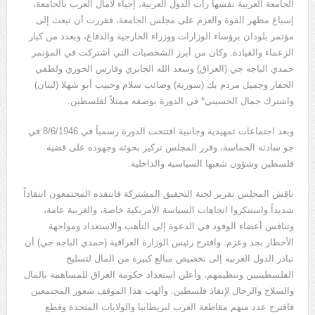
الجامعة العربية نفسها رأت الدول العربية، إحياء لآمال العرب بالجامعة،
إسباغ مظهر القوة والعزم على مجلس الجامعة، فقررت أن تبعث إلى
مؤتمر بلودان برؤساء الوزارات ووزراء الخارجية والدفاع، وبعدد من كبار
الزعماء والقيادة. وكان من أبرز الشخصيات التي اشتركت في المؤتمر
حمدي الباجه جي (العراق) وسعد الله الجابري وفارس الخوري ولطفي
الحفار وجميل مردم بك (سورية) وصائب سلام وحبيب أبو شهلا (لبنان)
واشترك جمال الحسيني* في الدورة بوصفه ممثلاً لفلسطين.
وبعد اجتماعات تمهيدية وجانبية افتتحت الدورة رسمياً في 8/6/1946 في
جو سادته الحماسة، وقرر المجلس تركيز بحوثه وجهوده على قضية
فلسطين وشؤون شعبها السياسية والداخلية.
ناقش المجلس تقرير لجنة التحقيق المشتركة فانتقده المجتمعون انتقاداً
شديداً واستنكروا اتجاهات السياسة الأمريكية خاصة، والغربية عامة،
وتنافس أعضاء الوفود في الدعوة إلى التأهب والاستعداد ومواجهة
الأخطار بجد وعزم. واقترح رئيس الوزارة العراقية (حمدي الباجه جي) أن
تبادر الدول العربية إلى تخصيص مبالغ كبيرة من المال لتسليح
الفلسطينيين وتنظيمهم، وأعلن استعداد حكومة العراق للمساهمة بالمال
والسلاح والرجال لإنقاذ فلسطين. وألهب هذا الموقف شعور المجتمعين
فاقترح عدد منهم مقاطعة العرب لبريطانيا والولايات المتحدة وقطع