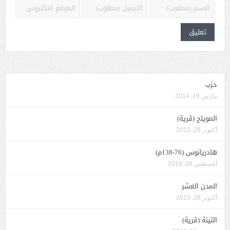
حزب
مارس 19, 2014
المويلح (قرية)
أكتوبر 28, 2015
هادريانوس (76-138م)
أغسطس 08, 2016
المدن العشر
أكتوبر 28, 2015
التينة (قرية)