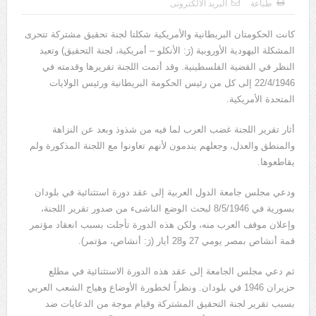
طباعة
البريد الالكترونى
يوسف الجرار (000 – 1222ه)(000 – 1808م)
كانت الحكومتان البريطانية والأمريكية شكلتا لجنة تحقيق مشتركة تتحرى
المشكلة اليهودية الأوروبية (رَ: الأنكلو – أمريكية، لجنة التحقيق) وتعيد
النظر في القضية الفلسطينية. وقد أتمت اللجنة تقريرها وقدمته في
22/4/1946 إلى كل من رئيس الحكومة البريطانية ورئيس الولايات
المتحدة الأمريكية.
أثار تقرير اللجنة غضب العرب لما فيه من شذوذ وبعد عن النزاهة
والمنطق والعدل، وجعلهم يندمون لأنهم تعاونوا مع اللجنة المذكورة ولم
يقاطعوها.
ودعي مجلس جامعة الدول العربية إلى عقد دورة استثنائية في بلودان
بسورية في 8/5/1946 لبحث الوضع الناشىء من صدور تقرير اللجنة،
وإعلان موقف العرب منه، ولكن هذه الدورة تأجلت بسبب انعقاد مؤتمر
قمة أنشاص بمصر يومي 27 و28 أيار (رَ: أنشاص، مؤتمر).
ثم دعي مجلس الجامعة إلى عقد هذه الدورة الاستثنائية في مطلع
حزيران 1946 في بلودان. ونظراً لخطورة الأوضاع وهياج الشعب العربي
بسبب تقرير لجنة التحقيق المشتركة وقيام موجة من الدعايات ضد