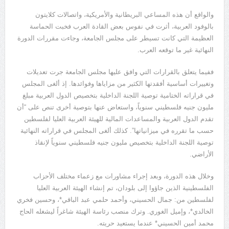
والواقع أن هذه المساعي البريطانية والأمريكية، واتصالات كلايتون
بالوفود العربية، أثرت في نفوس بعض القادة العرب فخبت الحماسة
العظيمة التي كانت تسيطر على مجلس الجامعة، وجاءت مقررات الدورة
النهائية غير ما توقعه العرب.
ففيما يتعلق بالقرارات التي وافق عليها مجلس الجامعة جرت تعديلات
وتغييرات أساسية أفقدتها الكثير من مزاياها وفوائدها. إذ ألغى المجلس
في قراراته الختامية توصية اللجنة الداخلية بتخصيص الدول العربية مبلغ
مليون جنيه فلسطيني سنوياً، واستعاض عنها بتوصية أخرى تنص على “أن
تقدم الدول العربية والمساعدات المالية للهيئة العربية العليا لفلسطين
حسب ما تقرره في ميزانياتها”. كذلك ألغى المجلس في قراراته النهائية
توصية اللجنة الداخلية بتخصيص مليون جنيه فلسطيني سنوياً لإنقاذ
الأراضي.
وخلال هذه الدورة، وبعد إجراء مشاورات مع زعماء مختلف الأحزاب
الفلسطينية الذين جاؤوا إلى بلودان، تم إنشاء الهيئة العربية العليا
لفلسطين من: جمال الحسيني، وأحمد حلمي عبد الباقي*، وحسين فخري
الخالدي*، وإميل الغوري. وترك منصب رئاسة الهيئة شاغراً ليشغله الحاج
محمد أمين الحسيني* عندما يستعيد حريته.