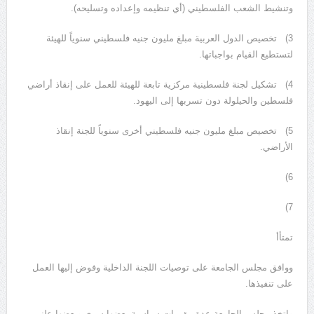
وتنشيط الشعب الفلسطيني (أي تنظيمه وإعداده وتسليحه).
3) تخصيص الدول العربية مبلغ مليون جنيه فلسطيني سنوياً للهيئة
لتستطيع القيام بواجباتها.
4) تشكيل لجنة فلسطينية مركزية تابعة للهيئة للعمل على إنقاذ أراضي
فلسطين والحيلولة دون تسربها إلى اليهود.
5) تخصيص مبلغ مليون جنيه فلسطيني أخرى سنوياً للجنة إنقاذ
الأراضي.
6)
7)
تمتأأ
ووافق مجلس الجامعة على توصيات اللجنة الداخلية وفوض إليها العمل
على تنفيذها.
واتخذ مجلس الجامعة عدة مقررات سياسية بعضها سري وبعضها علني.