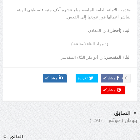
وقدمت الأمانة العامة للجامعة مبلغ عشرة آلاف جنيه فلسطيني للهيئة
لتباشر أعمالها فور عودتها إلى القدس.
البناء (أحجار-)
: رَ: المعادن
رَ: مواد البناء (صناعة-)
البنّاء المقدسي
: رَ: أبو بكر البنّاء المقدسي
0
مشاركة
تغريدة
مشاركة
مشاركة
السابق
بلودان ( مؤتمر – 1937 )
التالى