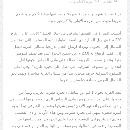
طباعة
البريد الالكترونى
يوسف الجرار (000 – 1222ه)(000 – 1808م)
قرية عربية تقع جنوب مدينة طبرية* وتبعد عنها قرابة 9 كم منها 4 كم
طريقا معبدة من الدرجة الأولى و5 كم غير معبدة.
أنشئت المنارة في القسم الشرقي من جبال الجليل* الأدنى على ارتفاع
220 م فوق جبل المنارة ذي القمة الطولية شبه المستوية التي تمتد من
الشمال إلى الجنوب. ويزداد ارتفاع الجبل تدريجيا شمالي القرية ليصل
إلى أقصى ارتفاع له (233 م عن سطح البحر) على بعد نصف كيلومتر
منها. وتتميز سفوحه الغربية المطلة على وادي الفجاس بكونها أقل
انحدارا من سفوحه الشرقية التي تطل على بحيرة طبرية*. وفي أعلى
السفوح الشرقية جرف صخري يبدأ من شمال القرية مباشرة ويمتد نحو
الشمال الغربي مسافة كيلومترين تقريبا.
تبعد القرية نحو 1,5 كم عن شاطىء بحيرة طبرية الغربي. ويبدأ من
جنوبها، على بعد ربع كيلومتر، وادي البساس الذي يتجه جنوبيها ليصب في
وادي الفجاس رافد نهر الأردن* ومن شرقها وشمالها الشرقي تبدأ أودية
كثيرة صغيرة تنتهي في بحيرة طبرية، ومن هذه الأودية: وادي القصب،
ووادي الدلبة، ووادي الوسيع، وأخيرا وادي الجردون. ومن ينابيعها عين
القصب الواقعة في شمالها، ومجموعة من الينابيع الحارة واقعة على بعد