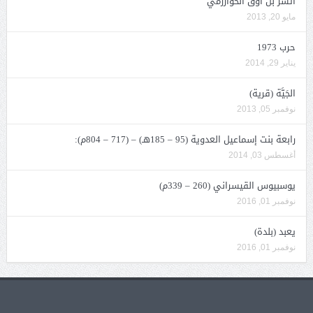
أتسز بن أوق الخوارزمي
مايو 20, 2013
حرب 1973
يناير 29, 2014
الجَيَّة (قرية)
نوفمبر 05, 2013
رابعة بنت إسماعيل العدوية (95 – 185هـ) – (717 – 804م):
أغسطس 03, 2014
يوسبيوس القيسراني (260 – 339م)
نوفمبر 01, 2016
يعبد (بلدة)
نوفمبر 01, 2016