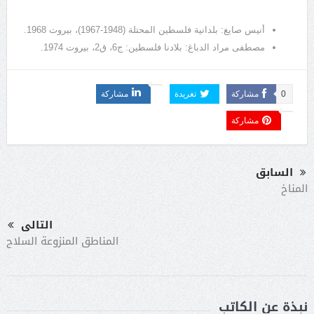
أنيس صايغ: بلدانية فلسطين المحتلة (1948-1967)، بيروت 1968.
مصطفى مراد الدباغ: بلادنا فلسطين: ج6، ق2، بيروت 1974.
0
مشاركة
تغريدة
مشاركة
مشاركة
السابق
المناخ
التالى
المناطق المنزوعة السلاح
نبذة عن الكاتب