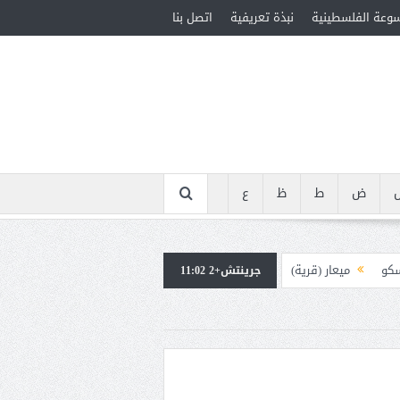
سوعة الفلسطينية
نبذة تعريفية
اتصل بنا
ض
ط
ظ
ع
سكو
ميعار (قرية)
جرينتش+2 11:02
ويوس (38-100م)
ة (1900-1939)