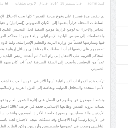
كتبه:
admin
فى:
سبتمبر 18, 2014
فى:
ق
لا يوجد تعليقات
طب
السلطات المحتلة قراراً بضمها إلى الكيان الصهيوني (إسرائيل) واعتب
التدابير والإجراءات لوضع قرارها موضع التنفيذ كحل المجلس البلدي 
واختصاصاته إلى مجلس البلدية الإسرائيلي، وإلغاء وجود المحاكم العربي
فيها ومدارسها قسماً من وزارة التربية والتعليم الإسرائيلية. ولما قاو
تصميمهم على رفضها لجأت السلطات المحتلة إلى وسائل إرهابية وقمع
المحاكم العربية على الانتقال إلى رام الله*. ثم أبعدت رئيس البلدي
عدداً من الوطنيين وأبعدت إلى الضفة الشرقية عدداً آخر كان منهم الش
الحسيني.
تركت هذه الإجراءات الإسرائيلية أسوأ الأثر في نفوس العرب فاشتدت
الأمم المتحدة والمحافل الدولية، وبخاصة إلى الدول العربية والإسلامية
ونشط المبعدون عن وطنهم في العمل على إثارة الشعور العام ودعوة ال
بصيانة عروبة ا
الأردنيين والفلسطينيين، وبصورة حاصنة الأفراد المبعدين، وانتخب سلي
في الأردن) رئيساً لهذا الاجتماع وقد تشكلت نتيجة الاجتماع لجنة باس
النابلسي وضعت في عضويتها فلسطينيين وأردنيين. ولكن الطابع الفل