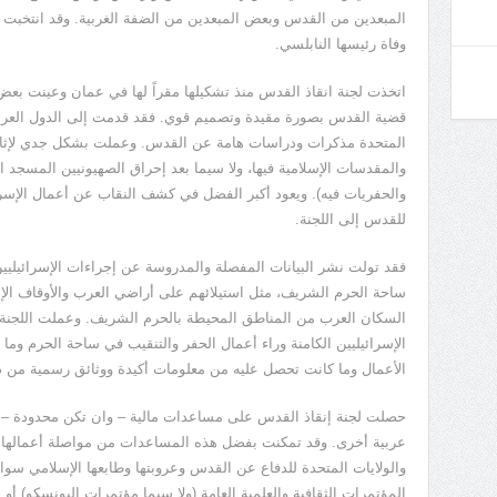
المبعدين من القدس وبعض المبعدين من الضفة الغربية. وقد انتخبت ال
وفاة رئيسها النابلسي.
اتخذت لجنة انقاذ القدس منذ تشكيلها مقراً لها في عمان وعينت بع
قضية القدس بصورة مقيدة وتصميم قوي. فقد قدمت إلى الدول العربية 
المتحدة مذكرات ودراسات هامة عن القدس. وعملت بشكل جدي لإثار
والمقدسات الإسلامية فيها، ولا سيما بعد إحراق الصهيونيين المسجد ا
والحفريات فيه). ويعود أكبر الفضل في كشف النقاب عن أعمال الإسر
للقدس إلى اللجنة.
فقد تولت نشر البيانات المفصلة والمدروسة عن إجراءات الإسرائيليي
ساحة الحرم الشريف، مثل استيلائهم على أراضي العرب والأوقاف الإسلا
السكان العرب من المناطق المحيطة بالحرم الشريف. وعملت اللجنة ع
الإسرائيليين الكامنة وراء أعمال الحفر والتنقيب في ساحة الحرم وما 
الأعمال وما كانت تحصل عليه من معلومات أكيدة ووثائق رسمية من د
حصلت لجنة إنقاذ القدس على مساعدات مالية – وان تكن محدودة – من 
عربية أخرى. وقد تمكنت بفضل هذه المساعدات من مواصلة أعمالها و
والولايات المتحدة للدفاع عن القدس وعروبتها وطابعها الإسلامي سواء 
المؤتمرات الثقافية والعلمية العامة (ولا سيما مؤتمرات اليونسكو)