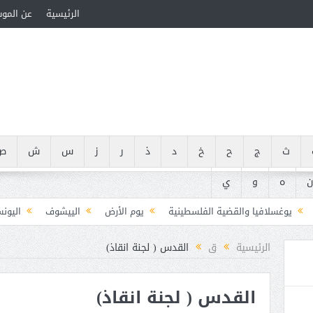
الرئيسية
عن المو
ث
ج
ح
خ
د
ذ
ر
ز
س
ش
ص
ن
ه
و
ي
يوغسلافيا والقضية الفلسطينية
يوم الأرض
الييشوف
اليون
يوسف ضيا الخالدي (1846-1906)
يوسف هيكل (1907-1989)
يوسيفوس فلا
الرئيسية
ق
القدس ( لجنة انقاذ)
يوسف الجرار (000 – 1222ه)(000 – 1808م)
يوسف سعيد أبو در
القدس ( لجنة انقاذ)