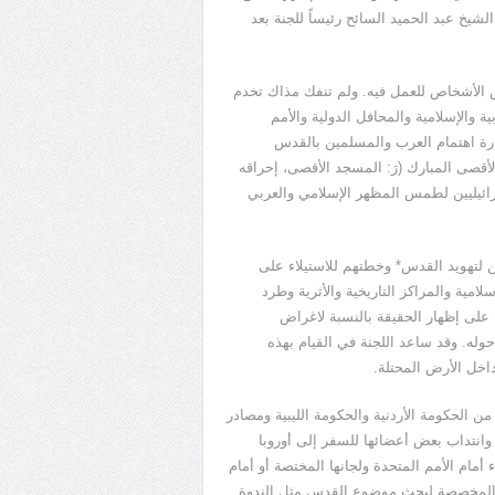
شيخ عبد الحميد السائح رئيساً للجنة بعد
ض الأشخاص للعمل فيه. ولم تنفك مذاك تخدم
والإسلامية والمحافل الدولية والأمم
ة اهتمام العرب والمسلمين بالقدس
لأقصى المبارك (رَ: المسجد الأقصى، إحراقه
ائيليين لطمس المظهر الإسلامي والعربي
ن لتهويد القدس* وخطتهم للاستيلاء على
مية والمراكز التاريخية والأثرية وطرد
لى إظهار الحقيقة بالنسبة لاغراض
حوله. وقد ساعد اللجنة في القيام بهذه
اخل الأرض المحتلة.
الحكومة الأردنية والحكومة الليبية ومصادر
انتداب بعض أعضائها للسفر إلى أوروبا
أمام الأمم المتحدة ولجانها المختصة أو أمام
 أو المخصصة لبحث موضوع القدس مثل الندوة