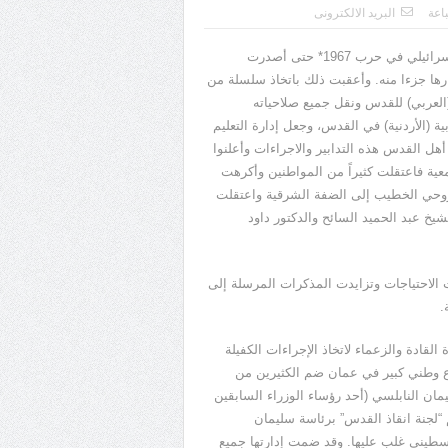
اعة
البريد الالكترونى
لم تنقض مدة قصيرة على وقوع مدينة القدس* كلها تحت الاحتلال الإسرائيلي في حرب 1967* حتى أصدرت
ارها جزءا منه. وأعقبت ذلك باتخاذ سلسلة من
(العربي) للقدس ونقل جميع صلاحياته
ة (الأردنية) في القدس، وجعل إدارة التعليم
م أهل القدس هذه التدابير والاجراءات وأعلنوا
ية فاعتقلت كثيراً من المواطنين وأكرهت
ة روحي الخطيب إلى الضفة الشرقية واعتقلت
يخ عبد الحميد السائح والدكتور داود
 الاحتياجات وتزايدت المذكرات المرسلة إلى
.
قادة والزعماء لاتخاذ الإجراءات الكفيلة
لقدس وطابعها الإسلامي. فعقد في خريف 1967 اجتماع وطني كبير في عمان ضم الكثيرين من
مان النابلسي (أحد رؤساء الوزراء السابقين
م “لجنة انقاذ القدس” برئاسة سليمان
سطيني غلب عليها. وقد ضمت إدارتها جميع