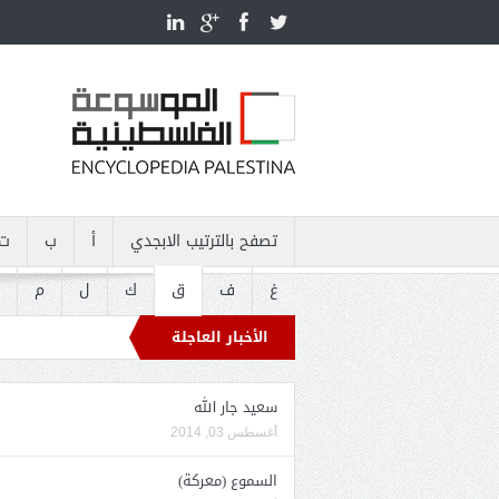
تصفح بالترتيب الابجدي
أ
ب
ت
غ
ف
ق
ك
ل
م
الأخبار العاجلة
سعيد جار الله
أغسطس 03, 2014
السموع (معركة)