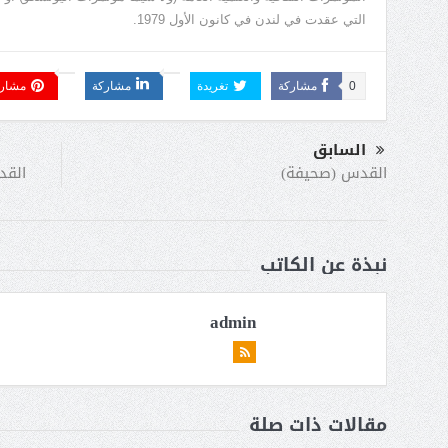
التي عقدت في لندن في كانون الأول 1979.
0
مشاركة
تغريدة
مشاركة
مشار
السابق
القد
القدس (صحيفة)
نبذة عن الكاتب
admin
مقالات ذات صلة