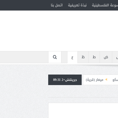
سوعة الفلسطينية
نبذة تعريفية
اتصل بنا
ض
ط
ظ
ع
سكو
ميعار (قرية)
جرينتش+2 09:31
ويوس (38-100م)
ة (1900-1939)