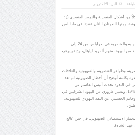
باعة
البريد الالكترونى
تصنيف الصهيونية* شكلاً من أشكال العنصرية والتمييز العنصري (رَ:
ة، ومنها الندوتان اللتان عقدتا في طرابلس
أ- ندوة طرابلس: عقدت نقابة المحامين الليبية ندوة عالمية من الصهيونية والعنصرية في طرابلس من 24 إلى
شارك من 80 دولة، كان بينهم عدد من اليهود، منهم ألفريد ليليتال، وج.نويبرغر،
ية والعنصرية، وظواهر العنصرية، والصهيونية والعلاقات
لندوة بكلمة أوضح أن أخطار الصهيونية لم تعد
ي في الندوة تحدث أنيس القاسم عن
العنصرية والسلم العالمي، ونزيه قورة عن العرب في (إسرائيل) منذ 1948، ونصير عاروري عن اليهود الشرقيين في
وحاتم الحسيني عن النقد اليهودي للصهيونية.
طين.
عمار الاستيطاني الصهيوني، في حين عالج
 عهد الشاه).