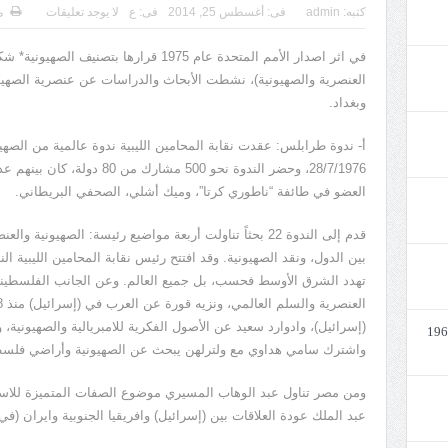
كتبه:
admin
فى:
أغسطس 25, 2014
فى:
ع
لا يوجد تعليقات
ط
في اثر اصدار الأمم المتحدة عام 1975 قرارها ب
العنصرية والصهيونية)، نشطت الأبحاث والدراسات عن عنصرية الصهيوني
وبغداد.
28/7/1976، وحضر الندوة نحو 500 م
العضو في طائفة “ناطوري كرتا”، وميك أشلي، الصحفي البريطاني.
قدم إلى الندوة 22 بحثاً تناولت أربعة مواضيع رئيسة: الصهيون
بين الدول، ونقد الصهيونية. وقد افتتح رئيس نقابة المحامين الليبية ا
تهدد الشرق الأوسط فحسب، بل جميع العالم. وعن الجانب الفلسطين
(إسرائيل)، وادوارد سعيد عن الأصول الفكرية للامبريالية والصهيونية، 
واشترك سامي هداوي مع ولترلهن يبحث عن الصهيونية وأراضي فلس
ومن مصر تناول عبد الوهاب المسيري موضوع الصفات المتميزة للاست
عبد الملك عودة العلاقات بين (إسرائيل) وافريقيا الجنوبية وايران (في