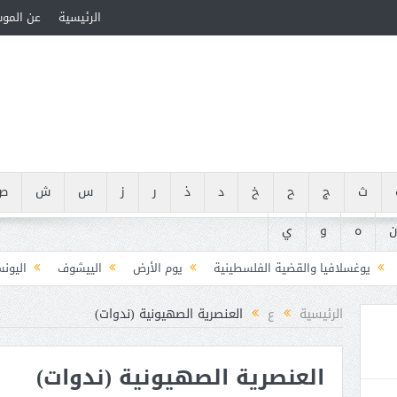
الرئيسية
عن المو
ث
ج
ح
خ
د
ذ
ر
ز
س
ش
ص
ن
ه
و
ي
يوغسلافيا والقضية الفلسطينية
يوم الأرض
الييشوف
اليون
يوسف ضيا الخالدي (1846-1906)
يوسف هيكل (1907-1989)
يوسيفوس فلا
الرئيسية
ع
العنصرية الصهيونية (ندوات)
يوسف الجرار (000 – 1222ه)(000 – 1808م)
يوسف سعيد أبو در
العنصرية الصهيونية (ندوات)