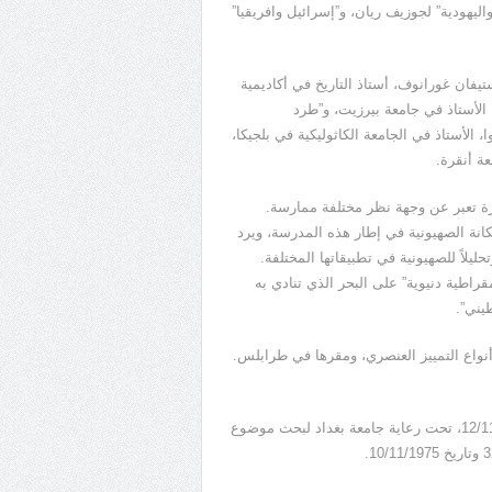
ليهودية” لجوزيف ريان، و”إسرائيل وافريقيا”
يفان غورانوف، أستاذ التاريخ في أكاديمية
، الأستاذ في جامعة بيرزيت، و”طرد
، الأستاذ في الجامعة الكاثوليكية في بلجيكا،
عة أنقرة.
ة تعبر عن وجهة نظر مختلفة ممارسة.
نة الصهيونية في إطار هذه المدرسة، ويرد
حليلاً للصهيونية في تطبيقاتها المختلفة.
راطية دنيوية” على البحر الذي تنادي به
يني”.
 أنواع التمييز العنصري، ومقرها في طرابلس.
ب- ندوة بغداد: عقدت في بغداد ندوة فكرية عالمية من 8 إلى 12/11/1976، تحت رعاية جامعة بغداد لبحث موضوع