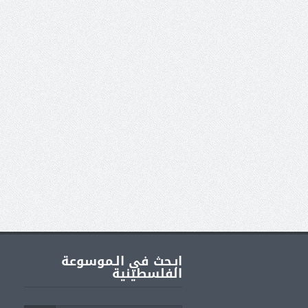
ابـحث في الـموسوعة
الفلسطينية