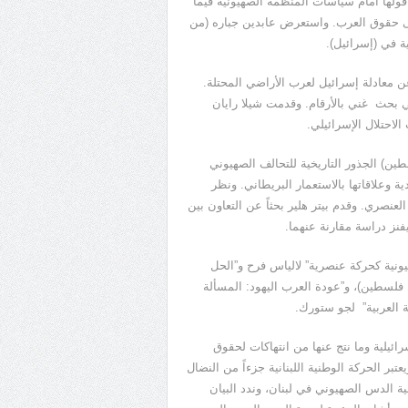
أقولها أمام سياسات المنظمة الصهيونية فيما
على حقوق العرب. واستعرض عابدين جباره (من
ة في (إسرائيل).
 معادلة إسرائيل لعرب الأراضي المحتلة.
في بحث غني بالأرقام. وقدمت شيلا رايان
لاحتلال الإسرائيلي.
ين) الجذور التاريخية للتحالف الصهيوني
ية وعلاقاتها بالاستعمار البريطاني. ونظر
عنصري. وقدم بيتر هلير بحثاً عن التعاون بين
فنز دراسة مقارنة عنهما.
ونية كحركة عنصرية” لالياس فرح و”الحل
فلسطين)، و”عودة العرب اليهود: المسألة
ة العربية” لجو ستورك.
ائيلية وما نتج عنها من انتهاكات لحقوق
بر الحركة الوطنية اللبنانية جزءاً من النضال
ية الدس الصهيوني في لبنان، وندد البيان