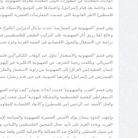
الولايات المتحدة) عن التطورات الأولى المعتدلة للحركة الصهيونية. و
بعد، وخاصة بعد قيام (إسرائيل)، واعتمادها على التوسع والاستيلاء 
فلسطين) الاطر القانونية التي جسمت الممارسات العنصرية الصهيوني
وفي قسم “الصهيونية في الممارسة” تحدث مايكل آدمز(من انكلترا) عن
وعالج ايليا زريق آثار الصهيونية على التركيب الطبقي للفلسطينيين 
دراسة عن الاستغلال والتحول الاقتصادي في الضفة الغربية وغزة تحت ا
وفي قسم “الصهيونية والاستعمار” تناول عبد الوهاب الكيالي*(من فلسط
الامبريالي. وتكلمت ريجينا الشريف عن الصهيونية الانكليزية غير اليهود
غسان العطية (من العراق) إلى الصهيونية من زاوية الاستعمار والفكر ال
العنصريتين في (إسرائيل) وافريقيا الجنوبية، في حين قدم رتشارد ستي
وفي قسم “العرب والصهيونية” قدمت أبحاث بعنوان “كيف نواجه الصهي
الديمقراطي للقضية الفلسطينية والمشكلة اليهودية” لنبيل شعث (من 
والحل “لأسعد عبد الرحمن (من فلسطين) و”الأبعاد الاقتصادية للمقاوم
وانتهت الندوة بيسان يؤكد الأسس العنصرية للصهيونية والسياسة الإسر
العرب، ويحدد العزم على تأييد نضال الشعبين الفلسطيني واللبناني، ويعت
في سبيل فلسطين والكفاح ضد الانفصالية والانعزالية اللتين وقعتا ضح