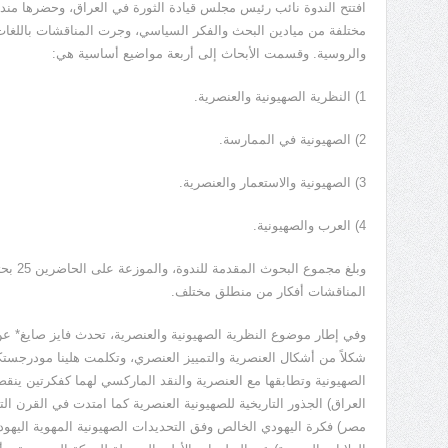
مختلفة من ميادين البحث والفكر السياسي، وجرت المناقشات باللغات الع
والروسية. وقسمت الأبحاث إلى أربعة مواضيع أساسية هي:
1) النظرية الصهيونية والعنصرية.
2) الصهيونية في الممارسة.
3) الصهيونية والاستعمار والعنصرية.
4) العرب والصهيونية.
وبلغ مجم
المناقشات أفكار من منطلق مختلف.
شكلاً من أشكال العنصرية والتمييز العنصري، وتكلمت هلينا مودرجستكاي
الصهيونية وتطابقها مع العنصرية والنقد الماركسي لهما كفكرتين ينقض
العراق) الجذور التاريخية للصهيونية العنصرية كما امتدت في القرن 
مصر) فكرة اليهودي الخالص وفق التحديدات الصهيونية المهوية اليهو