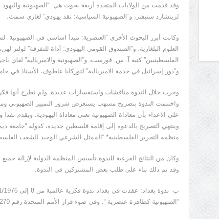
وفد قدمت من الولايات المتحدة أربعة بحوث هي: “الصهيونية واليهود وا
لريتشارد ستيفنز، و”الصهيونية السياسية: نقد يهودي” لغاري سمث.
وكانت أبرز البحوث الأخرى “العنصرية: مبدأ اساسي في الصهيونية” لست
العلوم البلغارية، و”الصندوق القومي اليهودي: أداة للتفرقة” لولتر لهن
الفلسطينيين” كتبه آ. س. فورست، و”الصهيونية والامبريالية” لغاي باجوا
و”دور إسرائيل في خدمة الامبريالية” لتوركايا عاطوف، الأستاذ في جام
وجرت خلال الندوة مناقشات واستفسارات عديدة. ولم نطرح أنها فكر
واختتمت الندوة بتصريح مسهب يستعرض شرور التمييز الصهيوني ومكا
على الاعداء بأن معاداة الصهيونية تعنى معاداة اليهودية. ويقدم نقدا وت
وينتهي التصريح بالدعوة إلى إقامة فلسطين جديدة، كدولة “جامعة ديمق
منظمة التحرير الفلسطينية* “الممثل الشرعي الوحيد للشعب الفلسط
وكان من النتائج الفرعية للندوة تأسيس المنظمة الدولية لإزالة جميع
وقد تم ذلك بناء على طلب بعض المشتركين في الندوة.
“الصهيونية كظاهرة عنصرية “، وفي ضوء قرار الأمم المتحدة رقم 3279 وتاريخ 10/11/1975.