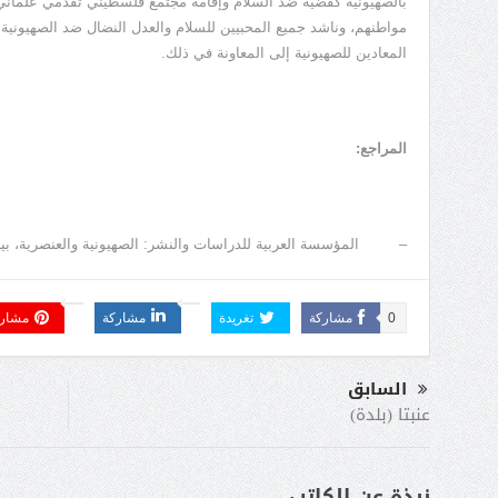
بالصهيونية كقضية ضد السلام وإقامة مجتمع فلسطيني تقدمي علماني، 
مواطنهم، وناشد جميع المحبيين للسلام والعدل النضال ضد الصهيونية و
المعادين للصهيونية إلى المعاونة في ذلك.
المراجع:
– المؤسسة العربية للدراسات والنشر: الصهيونية والعنصرية، بيروت 7
0
مشاركة
تغريدة
مشاركة
مشار
السابق
عنبتا (بلدة)
نبذة عن الكاتب