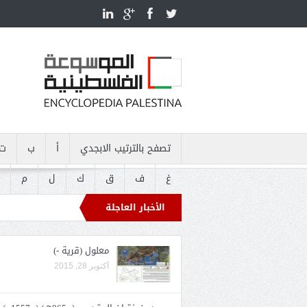
تصفح بالترتيب الابجدي
أ
ب
ت
غ
ف
ق
ك
ل
م
الأخبار العاجلة
معلول (قرية -)
أكتوبر 28, 2015