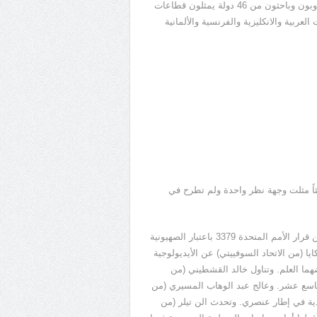
افتتح الندوة نائب رئيس مجلس قيادة الثورة في العراق، وحضرها مندوبون وباحثون من 46 دولة يمثلون قطاعات
ربية والانكليزية والفرنسية والألمانية
وع البحوث المقدمة للندوة، والموزعة على الحاضرين 25 بحثاً مثلت وجهة نظر واحدة ولم تطرح في
وفي إطار موضوع النظرية الصهيونية والعنصرية، تحدث فايز صايغ* عن قرار الأمم المتحدة 3379 باعتبار الصهيونية
ا (من الاتحاد السوفييتي) عن الأيديولوجية
هما العلم. وتناول خالد القشطيني (من
التاسع عشر. وعالج عبد الوهاب المسيري (من
دية في إطار عنصري. وتحدث الن تيلر (من