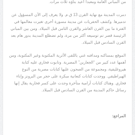
من المباني العامة ومعبداً أعيد بناؤه ثلاث مرات.
دمرت المدينة مع نهاية القرن 13 ق.م. ولا يعرف إلى الآن المسؤول عن
تدميرها. وكشف الحفريات عن مدينة مسورة أخرى تغيرت معالمها في
الفترة ما بين القرن العاشر والقرن الثامن قبل الميلاد. ومن بين المباني
الرئيسة قصر تم توسيعه أكثر من مرة، ولم تضطلع المدينة بدور هام بعد
القرن السادس قبل الميلاد.
الموقع بمساكنه ومدافنه غني باللقى الأثرية المكتوبة وغير المكتوبة، ومن
أهمها عدد كبير من “الجعارين” المصرية. وتابوت فخاري عليه كتابة
هيروغليفية، ومجموعة من الصحون عليها كتابات مصرية من النوع
الهيراطيقي. ووجدت كتابات كنعانية مبكرة على حجر من البرونز وإناء
فخاري. وهناك كتابات آرامية متأخرة وجدت على كسر فخارية يقال إنها
رسائل حاكم المدينة من القرن السادس قبل الميلاد.
المراجع: