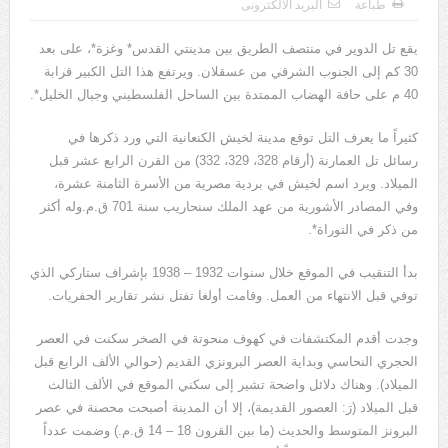
طباعة
البريد الالكترونى
يوسف الجرار (000 – 1222ه)(000 – 1808م)
يقع تل الدوير في منتصف الطريق بين مدينتي القدس* وغزة*، على بعد
30 كم إلى الجنوب الشرقي من عسقلان. ويرتفع هذا التل الكبير قرابة
40 م على حافة الهضاب الممتدة بين الساحل الفلسطيني وجبال الخليل*.
كثيراً ما يعرف التل توقع مدينة لخيش الكنعانية التي ورد ذكرها في
رسائل تل العمارنة (أرقام 328، 329، 332) من القرن الرابع عشر قبل
الميلاد. ويرد اسم لخيش في بردية مصرية من الأسرة الثامنة عشرة،
وفي المصادر الأشورية من عهد الملك سنحاريب سنة 701 ق.م.وله أكثر
من ذكر في التوراة*.
بدأ التنقيب في الموقع خلال سنوات 1932 – 1938 بإشراف ستاركي الذي
توفي قبل الانتهاء من العمل. وقامت أولغا تفتل نشر تقارير الحفريات.
وجدت أقدم المكتشفات في كهوف منحوتة في الصخر سكنت في العصر
الحجري النحاسي وبداية العصر البرونزي القديم (حوالي الألف الرابع قبل
الميلاد). وهناك دلائل واضحة تشير إلى سكني الموقع في الألف الثالث
قبل الميلاد (رَ: العصور القديمة)، إلا أن المدينة أصبحت محصنة في عصر
البرونز المتوسط والحديث (ما بين القرون 18 – 14 ق.م.) وضمت عدداً