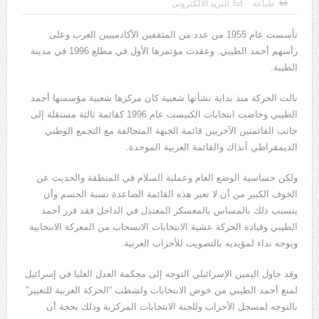
طباعة
البريد الالكترونى
يوسف الجرار (000 – 1222ه)(000 – 1808م)
تأسست عام 1955 من عدد من المثقفين الأكادمييين العرب وعلى
رأسهم أحمد الطيبي. وعقدت مؤتمرها الأول في مطلع 1996 في مدينة
الطيبة.
نالت الحركة منذ بداية نشأتها شعبية كان مركزها شعبية مؤسسها أحمد
الطيبي وخاضت انتخابات الكنيست عام 1996 كقائمة ثالثة مستقلة إلى
جانب القائمتين الآخريين قائمة الجبهة المتحالفة مع التجمع الوطني
الديمقراطي آنذاك والقائمة العربية الموحدة.
ولكن حساسية الوضع العام وعملية السلام في المنطقة والحديث عن
الخوف الكبير من أن لا تعبر هذه القائمة الصاعدة نسبة الحسم وأن
يتسبب ذلك بالمساس بالمعسكر المعتدل في الداخل فقد قرر أحمد
الطيبي وقيادة الحركة عشية الانتخابات الانسحاب من المعركة الانتخابية
ويوجه نداء لمؤيديه بالتصويت للأحزاب العربية.
وقد حاول اليمين الإسرائيلي التوجه إلى محكمة العدل العليا في إسرائيل
لمنع أحمد الطيبي من خوض الانتخابات ولشطب “الحركة العربية للتغيير”
بالتوجه لمسجل الأحزاب وللجنة الانتخابات المركزية وذلك بحجة أن