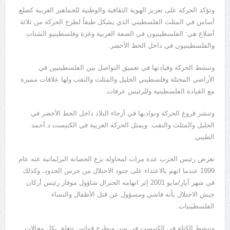
وتؤكد الحركة على تعزيز الهوية الثقافية والوطنية للجماهير العربية كضلع
أساس في المثلث الفلسطيني الذي يشكل طبقاً لطرح الحركة من ثلاثة
أضلاع هي: الفلسطينيون في الضفة الغربية وغزة وفلسطينيو الشتات
والفلسطينيون في داخل الخط الأخضر.
وتنشط الحركة وقيادتها في تعميق التواصل بين الفلسطينيين في
الأراضي المحتلة وفلسطيني الجليل والمثلث والنقب ولها علاقات مميزة
مع القيادة الفلسطينية وللرئيس عرفات.
وتنشر فروع الحركة ونواديها في أرجاء البلاد داخل الخط الأخضر في
الجليل والمثلث والنقب. ويمثل الحركة العربية في الكنيست د.أحمد
الطيبي.
تعرض رئيس الحزب عدة مرات لمحاولة نزع الحصانة البرلمانية عنه عام
1999 عندما اتهم بالاعتداء على جنود الاحتلال من حرس الحدود، وكذلك
في شهر أيار/مايو 2001 إثر اتهامه الجنرال شاؤول موفاز رئيس أركان
جيش الاحتلال بأنه فاشي ومسؤول عن قتل الأطفال والنساء
الفلسطينيات.
وتنشط الكتلة في الكنيست في سن وبطرح قوانين تتعلق بكل مجالات