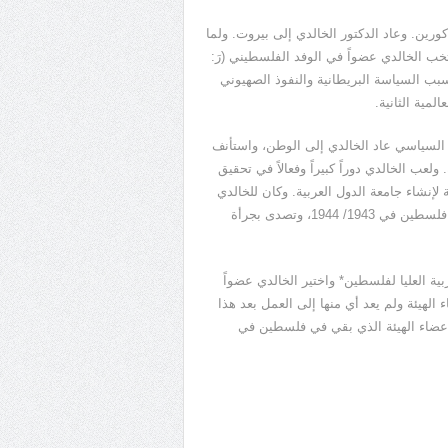
ين المذكورين. وعاد الدكتور الخالدي إلى بيروت. ولما
خب الخالدي عضواً في الوفد الفلسطيني (رَ:
مر المذكور في صيف 1939 إلى الفشل بسبب السياسة البريطانية والنفوذ الصهيوني
لمية الثانية.
لسياسي عاد الخالدي إلى الوطن، واستأنف
ه. ولعب الخالدي دوراً كبيراً وفعالاً في تحقيق
إنشاء جامعة الدول العربية. وكان للخالدي
فضل كبير في هتك الستار عن المؤامرات التي كانت تحاك ضد قضية فلسطين في 1943/ 1944، وتصدى بجرأة
دما تم إنشاء الهيئة العربية العليا لفلسطين* واختير الخالدي عضواً
الهيئة ولم يعد أي منها إلى العمل بعد هذا
 أعضاء الهيئة الذي بقي في فلسطين في