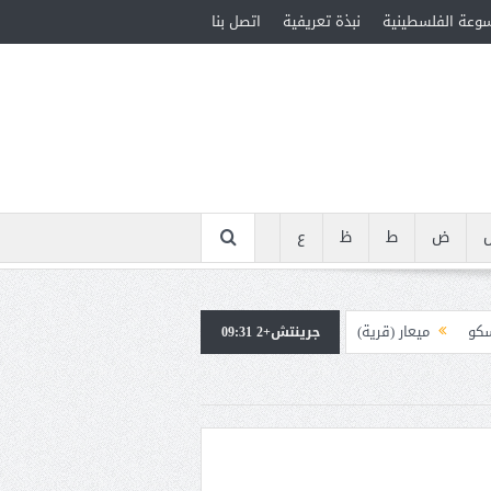
سوعة الفلسطينية
نبذة تعريفية
اتصل بنا
ض
ط
ظ
ع
سكو
ميعار (قرية)
جرينتش+2 09:31
ويوس (38-100م)
ة (1900-1939)