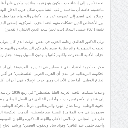
اتجه تفكيره إلى إنشاء حزب يكون هو زعيمه وقائده، ويكون قادراً ع
مناهضيه، خاصة أن منافسه راغب النشاشيبي شكل حزب الدفاع الوط
الإصلاح الذي انضم إلى عضويته عدد من الأعيان والوجهاء، مما جعل 
أبرز الأشخاص الذين تشكلت منهم لجنة الحزب المركزية: إسحق البدي
خليفة (عكا) عيسى البندك (بيت لحم) سعد الدين الخليلي (القدس).
تولى الدكتور الخالدي زعامة الحزب في نفس الوقت الذي كان يتولى في
الحملات الصهيونية والبريطانية ضده. ولم يكن البريطانيون واليهود 
أحزاب الأقلية المحدودة، ولكنهم كانوا يمهدون السبيل يومئذ لجعل رئي
وذكرت حكومة الانتداب في فلسطين في تقاريرها المرفوعة إلى لجنة ال
الحكومة البريطانية في لندن أن الحزب العربي الفلسطيني* هو أكبر ح
الدفاع الوطني. أما سائر الأحزاب ومنها حزب الإصلاح فهي أحزاب أقلي
وعندما تشكلت الل
إلى عضويتها لأنه رئيس حزب. وأخلص الخالدي في العمل الوطني وو
الجبهة الوطنية. ولما ضاق اليهود والبريطانيون ذرعاً بالحركة الوطنية و
على حل المجلس الإسلامي الأعلى واللجنة المذكورة واللجان القومية
وأحمد حلمي عبد الباقي* وفؤاد سابا ويعقوب الغصين* ورشيد الحاج إ