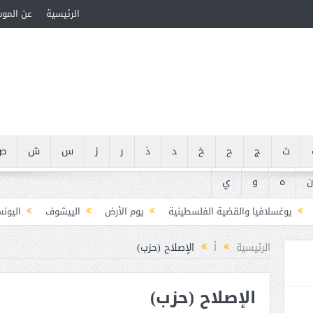
الرئيسية
عن المو
ث
ج
ح
خ
د
ذ
ر
ز
س
ش
ص
ن
ه
و
ي
يوغسلافيا والقضية الفلسطينية
يوم الأرض
الييشوف
اليون
يوسف ضيا الخالدي (1846-1906)
يوسف هيكل (1907-1989)
يوسيفوس فلا
الرئيسية
أ
الإصلاح (حزب)
يوسف الجرار (000 – 1222ه)(000 – 1808م)
يوسف سعيد أبو در
الإصلاح (حزب)