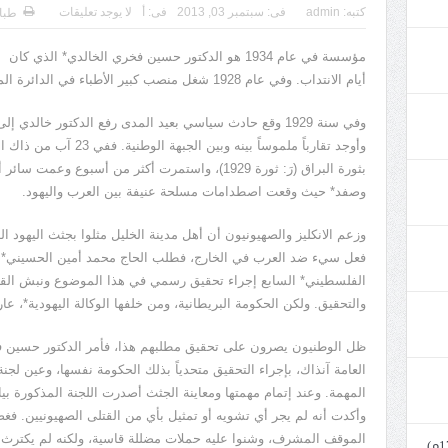
كتبه:
admin
فى:
سبتمبر 03, 2013
فى:
أ
لا يوجد تعليقات
طبا
مؤسسة في عام 1934 هو الدكتور حسين فخري الخالدي* ا
أيام الانتداب. وفي عام 1928 شغل منصب كبير الأطباء في الدائرة المذكورة. وكان يتحلى بروح وطنية قوية.
وفي سنة 1929 وقع حادث سياسي بعيد المدى رفع الدكتور خالد
وأوجد تقارباً ملموساً بينه
بثورة البراق (رَ: ثورة 1929)، واستمرت أكثر من أسب
وصفد* حيث وقعت اصطدامات مسلحة عنيفة بين العرب واليهود.
وزعم الانكليز والصهيونيون أن أهل مدينة الخليل مثلوا بجثث اليهود ال
فعل سيء ضد العرب في الخارج، فطلب الحاج محمد أمين الحسيني* وال
الفلسطيني* السابع إجراء تحقيق رسمي في هذا الموضوع ونبش القبور
والتحقيق. ولكن الحكومة البريطانية، ومن خلفها الوكالة اليهودية*، 
ظل الوطنيون يصرون على تحقيق مطلبهم هذا، فأمر الدكتور حسين فخ
العامة آنذاك، بإجراء التحقيق متحدياً بذلك الحكومة نفسها، وعين لجنة 
المهمة. وعند إتمام مهمتها ومعاينة الجثث أصدرت اللجنة المذكورة بيانا
وأكدت أنه لم يجر أي تشويه أو تمثيل بأي من القتلى الصهيونيين. فغض
الموقف المشرف، وشنوا عليه حملات مضللة قاسية، ولكنه لم يكترث 