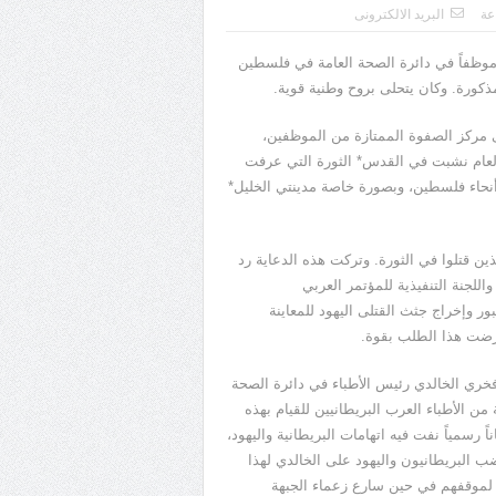
عة
البريد الالكترونى
لذي كان موظفاً في دائرة الصحة العامة في فلسطين
ي إلى مركز الصفوة الممتازة من الموظفين،
 وبين الجبهة الوطنية. ففي 23 آب من ذاك العام نشبت في القدس* الثورة التي عرفت
وع وعمت سائر أنحاء فلسطين، وبصورة خاصة مدينتي الخليل*
ذين قتلوا في الثورة. وتركت هذه الدعاية رد
لجنة التنفيذية للمؤتمر العربي
 وإخراج جثث القتلى اليهود للمعاينة
عارضت هذا الطلب بقوة.
ري الخالدي رئيس الأطباء في دائرة الصحة
من الأطباء العرب البريطانيين للقيام بهذه
ً رسمياً نفت فيه اتهامات البريطانية واليهود،
ب البريطانيون واليهود على الخالدي لهذا
لموقفهم في حين سارع زعماء الجبهة