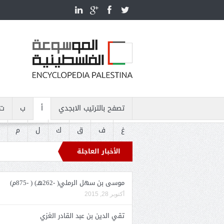
تصفح بالترتيب الابجدي
أ
ب
ت
غ
ف
ق
ك
ل
م
الأخبار العاجلة
موسى بن سهل الرملي( -262هـ) ( -875م)
أكتوبر 28, 2015
تقي الدين بن عبد القادر الغزي