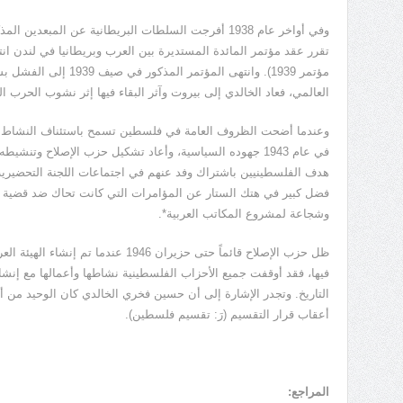
وفي أواخر عام 1938 أفرجت السلطات البريطانية عن المبعد
تقرر عقد مؤتمر المائدة المستديرة بين العرب وبريطانيا في لندن انت
مؤتمر 1939). وانتهى المؤت
العالمي، فعاد الخالدي إلى بيروت وآثر البقاء فيها إثر نشوب الحرب العا
وعندما أضحت الظروف العامة في فلسطين تسمح باستئناف النشاط ا
في عام 1943 جهوده السياسية، وأعاد تشكيل حزب الإصلاح وتنشيط
هدف الفلسطينيين باشتراك وفد عنهم في اجتماعات اللجنة التحضيرية ل
وشجاعة لمشروع المكاتب العربية*.
ظل حزب الإصلاح قائماً حتى حزيران 1946 عن
فيها، فقد أوقفت جميع الأحزاب الفلسطينية نشاطها وأعمالها مع إنشاء 
التاريخ. وتجدر الإشارة إلى أن حسين فخري الخالدي كان الوحيد من
أعقاب قرار التقسيم (رَ: تقسيم فلسطين).
المراجع: