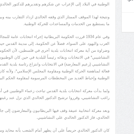
الوطنية في البلاد إلى الإعراب عن شكرهم وتقديرهم للدكتور الخالدي
ونتيجة لهذا الموقف الممتاز الذي وقفه الخالدي ازداد التقارب بينه و
ما يستطيع من الخدمات والمساعدات للحركة الوطنية.
وفي عام 1934 قررت الحكومة البريطانية إجراء انتخابات عامة
العرب واليهود على السواء، فضلاً عن الحكومة، إلى مدينة القدس حيث 
وضراوة من أية معركة انتخابات بلدية أخرى في فلسطين، لأن الحكوم
النشاشيبي* في الانتخابات وبقائه رئيساً للبلدية في حين كان الوط
النشاشيبي (زعيم المعارضة) في الانتخابات وانتزاع رئاسة بلدية الق
فعالة لمناهضة الحركة الوطنية ومقاومة المجلس الإسلامي*، ولأنه كا
الوطنية وإحباط العديد من المخططات المرسومة لمقاومة الحكم البر
ولما بدأت معركة انتخابات بلدية القدس تباحث زعماء الوطنيين في 
راغب النشاشيبي، وقرروا ترشيح الدكتور الخالدي الذي نزل عند رغبت
وبعد معركة انتخابية عنيفة وقف فيها البريطانيون والمعارضون إلى ج
الخالدي، فاز الدكتور الخالدي على النشاشيبي.
كان الدكتور الخالدي حريصاً على أن يظهر أمام الشعب بأنه محايد وم