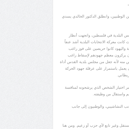
.
بين الوطنيين، وانطلق الدكتور الخالدي يسدي
 للمجالس البلدية في فلسطين، واتجهت أنظار
كانت معركة الانتخابات البلدية أشد عنفاً
ة واليهود كانوا حريصين على فوز راغب
نيون يركزون معظم جهودهم لإسقاط راغب
دس منه لأنه جعل من مجلس بلدية القدس أداة
ن يعمل باستمرار على عرقلة جهود الحركة
يطاني.
أمر اختيار الشخص الذي يرشحونه لمنافسة
هم واستقال من وظيفته.
انب النشاشيبي، والوطنيون إلى جانب
ستقل وغير تابع لأي حزب أو زعيم. ومن هنا