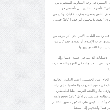
لى الصمود في وجه المقاومة المنتظرة من
ني*. فأسرع الخالدي إلى تأسيس حزب
بعض الناس يصفونه بحزب الأعيان. وكان من
ري (القدس) محمود أبو خضرا (يافا) حسني
ه رئاسة البلدية، الأمر الذي أثار موجة من
يخشون حزب الإصلاح، أو نفوذه، فقد كان من
س بلدية القدس يهودياً.
انتدابات الدائمة في عصبة الأمم* وإلى
زب في البلاد، ويليه في القوة والنفوذ حزب
ة.
جنة العربية العليا لفلسطين* في ربيع 1936 برئاسة الحاج أمين الحسيني، انضم الدكتور الخالدي
قف في جميع الظروف والمناسبات إلى جانب
زعمائها، وباللجنة العربية العليا لفلسطين
وصمودها في وجه المؤامرة المبيتة ضد فلسطين، أقدمت الحكومة البريطانية في تشرين الأول 1937 بحجج واهية
*، وألقت القبض على الدكتور حسين الخالدي
براهيم* وأبعدتهم إلى سيشل.