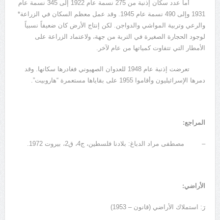
أما عدد سكان إذنبة من 275 نسمة عام 1922 إلى 345 نسمة عام
1931 وإلى 490 نسمة عام 1945. وقد عمل معظم السكان في الزراعة*
والرعي وتربية المواشي والدواجن. لكن إنتاج الأرض كان ضعيفاً نسبياً
لوجود الحجارة الصغيرة في التربة من جهة، ولاعتماد الزراعة على
الأمطار التي تتفاوت كمياتها من عام لآخر.
تعرضت إذنبة عام 1948 للعدوان الصهيوني فغادرها سكانها. وقد
دمرها الإسرائيليون وأقاموا 1955 على بقاياها مستعمرة “هاروبيت”.
المراجع:
– مصطفى مراد الدباغ: بلادنا فلسطين، ج4، ق2، بيروت 1972.
الأراضي:
رَ: استملاك الأراضي (قانون – 1953)