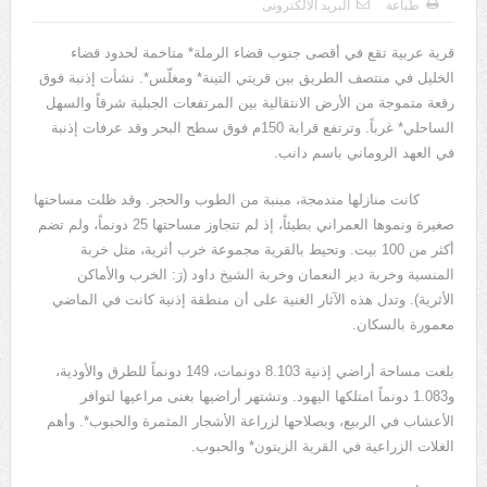
طباعة
البريد الالكترونى
يوسف الجرار (000 – 1222ه)(000 – 1808م)
قرية عربية تقع في أقصى جنوب قضاء الرملة* متاخمة لحدود قضاء
الخليل في منتصف الطريق بين قريتي التينة* ومغلّس*. نشأت إذنبة فوق
رقعة متموجة من الأرض الانتقالية بين المرتفعات الجبلية شرقاً والسهل
الساحلي* غرباً. وترتفع قرابة 150م فوق سطح البحر وقد عرفات إذنبة
في العهد الروماني باسم دانب.
كانت منازلها مندمجة، مبنبة من الطوب والحجر. وقد ظلت مساحتها
صغيرة ونموها العمراني بطيئاً، إذ لم تتجاوز مساحتها 25 دونماً، ولم تضم
أكثر من 100 بيت. وتحيط بالقرية مجموعة خرب أثرية، مثل خربة
المنسية وخربة دير النعمان وخربة الشيخ داود (رَ: الخرب والأماكن
الأثرية). وتدل هذه الآثار الغنية على أن منطقة إذنية كانت في الماضي
معمورة بالسكان.
بلغت مساحة أراضي إذنية 8.103 دونمات، 149 دونماً للطرق والأودية،
و1.083 دونماً امتلكها اليهود. وتشتهر أراضيها بغنى مراعيها لتوافر
الأعشاب في الربيع، وبصلاحها لزراعة الأشجار المثمرة والحبوب*. وأهم
الغلات الزراعية في القرية الزيتون* والحبوب.