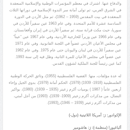
والدفاع عنها. اشترك في معظم المؤتمرات الوطنية والإسلامية المنعقدة
في الشرق العربي، ثم تولى أمانة سر الندوة الإسلامية في دوراتها الثلاث
المنعقدة في بيت المقدس (1959 – 1962)، ثم مثل الأردن في الدورة
السادسة عشرة للأمم المتحدة. وفي عام 1963 عين سفيراً للأردن في
سوريا، حيث مكث قرابة سنة، ثم سفيراً للأردن في إيران وأفغانستان.
وفي عام 1966 عين وزيراً للخارجية الأردنية، وفي عام 1967 عين “عيناً”
في مجلس الأعيان الأردني عضواً في اللجنة القانونية. وفي عام 1971
عين سفيراً للأردن في لبنان واليونان حتى عام 1975. وفي عام 1982
عين عضواً في مجلس الأعيان للمرة الثانية، وظل فيه إلى سنة 1993.
كما عين رئيساً للجنة الملكية لشؤون القدس.
له عدة مؤلفات، منها: القضية الفلسطينية (1955)، وثائق الحركة الوطنية
الفلسطينية (1918- 1939) (1979)، الحكم أمانة (1979)، بدوي الجيل وإخاء
أربعين عاماً ( 1987 ) يوميات أكرم زعيتر (1935 – 1939)، (1980)، بواكير
النضال، من مذكرات أكرم زعيتر (1909- 1939)، (1993) من أجل أمتي،
من مذكرات أكرم زعيتر (1939 – 1946)، ٍ(1993).
الإكوادور: رَ: أمريكا اللاتينية (دول-)
ألباغيورا (منظمة-): رَ: هاشومير