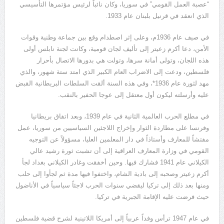
“عصبة العمل القومي” في سوريا، وكان نائباً لرئيس مؤتمرها التأسيسي
الذي انعقد في قرنيل بلبنان عام 1933.
في صيف عام 1936م، وعلى إثر اصطدام وقع بين جماعة وطنية وقوات
الأمن، دعا أكرم زعيتر إلى تأليف لجان قومية، وكانت لجنة نابلس أولى
هذه اللجان، وتولى أمانة سرها، وتولت هي بدورها الاتصال بأحرار
فلسطين، ودعت إلى الاضراب العام الكبير الذي امتد ستة شهور، والذي
مهد لثورة عام 1936*، وفي هذه السنة ألقت السلطات البريطانية القبض
عليه وأرسلته ليكون أول معتقل إلى عوجا الحفير بالنقب.
في مطلع الحرب العالمية الثانية في عام 1939، وبعد اتفاق بريطانيا
وفرنسا على مطاردة الثوار وإخراج اللاجئين السياسيين من سوريا، عمل
مفتشاً للمعارف وأستاذاً في دار المعلمين العليا، مسؤولاً عن التوجيه
القومي في وزارة المعارف العراقية إلى أن تشبت ثورة رشيد عالي
الكيلاني عام 1941 فشارك فيها. وحين أخفقت وغادر الكيلاني بغداد لجأ
أكرم زعيتر وصحبه إلى بادية الشام، واختفوا فيها مدة ثم لجأوا إلى حلب
ومنها بعد ذلك إلى تركيا ليقضي سنوات الحرب لاجئاً سياسياً في الأناضول
حيث فرضت عليه الإقامة الجبرية في تركيا.
في عام 1947 ترأس وفداً عربياً إلى أمريكا اللاتينية لشرح قضية فلسطين