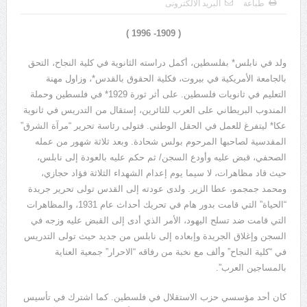
طباعة
البريد الالكترونى
يوسف الجرار (000 – 1222ه)(000 – 1808م)
( 1909- 1996 )
ولد في نابلس* بفلسطين، أكمل دراسته الثانوية في كلية النجاح، التحق
بالجامعة الأمريكية في بيروت، فكلية الحقوق بالقدس*، وزاول مهنة
التعليم في ثانويات فلسطين. على أثر ثورة 1929* في فلسطين وحملة
المندوب البريطاني على العرب للثائرين، إستقال من التدريس في ثانوية
عكا* ليتفرغ للعمل في الحقل الوطني. فتولى رئاسة تحرير “مرآة الشرق”
المقدسية لصاحبها المرحوم بولس شحادة. وبعد ثلاثة شهور من عمله
الصحفي، قبض عليه وأودع السجن/ ثم حكم عليه بالعودة إلى نابلس،
حيث قاد مظاهرات، لا سيما يوم إعدام الشهداء الثلاثة فؤاد حجازي،
ومحمد جمجمو، عطا الزير. ولدى عودته إلى القدس تولى تحرير جريدة
“الحياة” التي قامت بدور هام في تحريك أحداث عام 1931، والمظاهرات
التي قامت ضد تسلح اليهود، الأمر الذي أدى إلى القبض عليه وزجه في
السجن وإغلاق الجريدة وإبعاده إلى نابلس من جديد حيث تولى التدريس
في “كلية النجاح” وألف مع نخبة من رفاقه “الاحرار” جمعية العناية
بالمساجين العرب”.
كان أحد مؤسسي حزب الاستقلال في فلسطين. كما اشترك في تأسيس