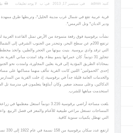
كتبه:
admin
فى:
سبتمبر 17, 2013
فى:
ب
لا يوجد تعليقات
طب
قرية عربية تقع في شمال غرب مدينة الخليل*، وتربطها طرق ممهدة 
ودير الدبان* وتل الترمس*.
نشأت برقوسية فوق رقعة متموجة من الأرض تمثل القاعدة الغربية لجب
ترتفع 200م عن سطح البحر، وتنحدر من الجنوب الشرقي إلى الش
التي ترقد وادي بروسية. بنيت بيوتها من الحجر والطين، واتخذ مخططه
تتجاوز 31 دونماً. كان عمرانها ينمو ببطء، وقد امتدت مباني ال
بمحاذاة الطريق المؤدية إلى قرية بعلين المجاورة، وامتدت نحو الجنو
إحدى “الحمولتين” اللتين كانت القرية تتألف منهما مساكنها على مسا
والخدمات العامة قليلة جداً في برقوسية، إذ خلت القرية من المدار
الدكاكين، وعلى مسجد صغير. وكان أبناؤها يتعلمون في مدرسة تل ا
استخدمت مياهها للشرب.
بلغت مساحة أراضي برقوسية 3.216 دونماً است
المساحات تستغل مراعي طبيعية للأغنام والمعز في فصل الربيع. واعت
التي تهطل بكميات سنوية كافية.