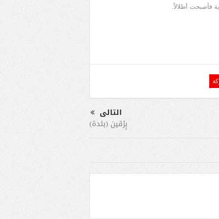
كة
التالى
بٍرْقين (بلدة)