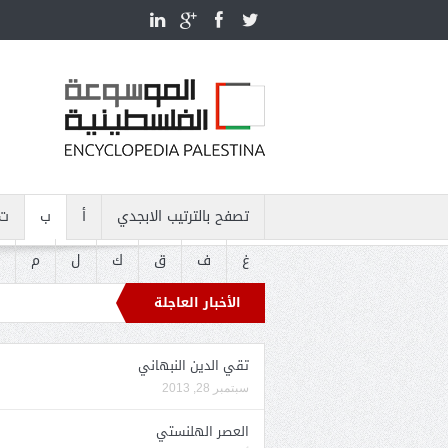
تصفح بالترتيب الابجدي
أ
ب
ت
غ
ف
ق
ك
ل
م
الأخبار العاجلة
تقي الدين النبهاني
سبتمبر 28, 2013
العصر الهلنستي