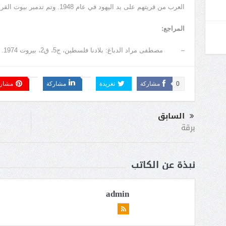
العرب من قريتهم على يد اليهود في عام 1948. وتم تدمير بيوت القرية فأصبحت أطلالاً.
المراجع:
– مصطفى مراد الدباغ: بلادنا فلسطين، ج5، ق2، بيروت 1974.
0
مشاركة
تغريدة
مشاركة
مشار
السابق
برقة
نبذة عن الكاتب
admin