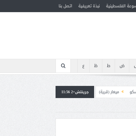
سوعة الفلسطينية
نبذة تعريفية
اتصل بنا
ض
ط
ظ
ع
سكو
ميعار (قرية)
جرينتش+2 11:56
ويوس (38-100م)
ة (1900-1939)