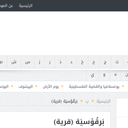
الرئيسية
عن المو
ث
ج
ح
خ
د
ذ
ر
ز
س
ش
ص
ن
ه
و
ي
يوغسلافيا والقضية الفلسطينية
يوم الأرض
الييشوف
اليون
يوسف ضيا الخالدي (1846-1906)
يوسف هيكل (1907-1989)
يوسيفوس فلا
الرئيسية
ب
بَرقُوْسيَة (قرية)
يوسف الجرار (000 – 1222ه)(000 – 1808م)
يوسف سعيد أبو در
بَرقُوْسيَة (قرية)