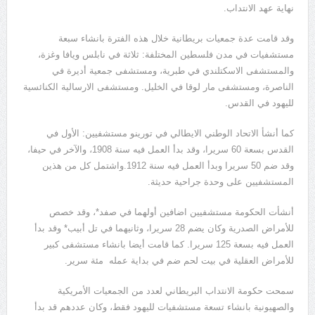
نهاية عهد الانتداب.
وقد قامت عدة جمعيات بريطانية خلال هذه الفترة بانشاء سبعة
مستشفيات في مدن فلسطين المختلفة: ثلاثة في نابلس ويافا وغزة،
والمستشفى الاسكتلندي في طبرية، ومستشفى جمعية أديرة في
الناصرة، ومستشفى مار لوقا في الخليل. ومستشفى الارسالية الكنائسية
لليهود في القدس.
كما أنشأ الاتحاد الوطني الايطالي في تورينو مستشفيين: الأول في
القدس بسعة 60 سريرا، وقد بدأ العمل فيه سنة 1908، والآخر في حيفا،
وقد ضم 50 سريرا وبدأ العمل فيه سنة 1912.واشتمل كل من هذين
المستشفيين على وحدة جراحية حديثة.
أنشأت الحكومة مستشفيين اضافين أولهما في صفد*، وقد خصص
للأمراض الصدرية وكان يضم 28 سريرا، وثانيهما في تل أبيب* وقد بدأ
العمل فيه بسعة 125 سريرا. كما قامت أيضا بانشاء مستشفى كبير
للأمراض العقلية في بيت لحم ضم في بداية عمله مئة سرير.
سمحت حكومة الانتداب البريطاني لعدد من الجمعيات الأمريكية
والصهيونية بانشاء تسعة مستشفيات لليهود فقط، وكان عددهم قد بدأ