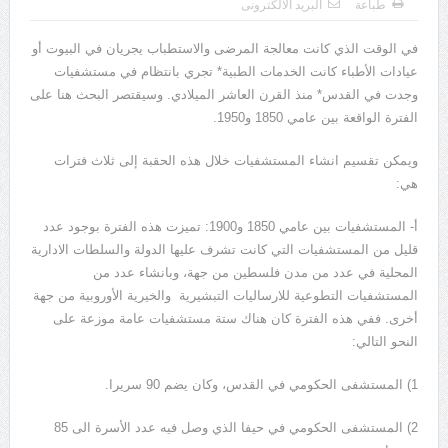
طباعة
البريد الالكترونى
يوسف الجرار (000 – 1222ه)(000 – 1808م)
في الوقت الذي كانت معالجة المرضى والاستطباب يجريان في البيوت أو
عيادات الأطباء كانت الخدمات الطبية* تجري بانتظام في مستشفيات
وجدت في القدس* منذ القرن العاشر الميلادي. وسيقتصر البحث هنا على
الفترة الواقعة بين عامي 1850 و1950.
ويمكن تقسيم انشاء المستشفيات خلال هذه الحقبة إلى ثلاث فترات
هي:
أ- المستشفيات بين عامي 1850 و1900: تميزت هذه الفترة بوجود عدد
قليل من المستشفيات التي كانت تشرف عليها الدولة والسلطات الادارية
المحلية في عدد من مدن فلسطين من جهة، وبانشاء عدد من
المستشفيات التطوعية للارساليات التبشيرية والخيرية الأوروبية من جهة
أخرى. ففي هذه الفترة كان هناك ستة مستشفيات عامة موزعة على
النحو التالي:
1) المستشفى الحكومي في القدس، وكان يضم 90 سريرا.
2) المستشفى الحكومي في حيفا الذي وصل فيه عدد الأسرة الى 85