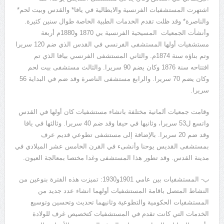
اشتهرت المستشفيات الفرنسية والايطالية في يافا* والقدس وبيت لحم*
والناصرة* وقد ظلت تقدم الخدمات الطبية الخاصة طوال سنين كثيرة.
وأنشأت الجمعيات المسيحية الفرنسية بي 1870 و1880م أربعة
مستشفيات أولها المستشفى الفرنسي في القدس الذي ضم 120 سريرا
وتم بناؤه سنة 1874م. والثاني المستشفى الفرنسي بيافا الذي تم
افتتاحه سنة 1876 وكان يضم 90 سريرا. والثالث مستشفى بيت لحم
وكان يضم 70 سريرا. والرابع مستشفى الناصرة وقد ضم في البداية 56
سريرا.
وقامت جمعيات ألمانية مختلفة بانشاء مستشفيات كان أولها في القدس
واتسع ل53 سريرا، وثانيها في حيفا وقد ضم 40 سريرا. وثالثها في يافا
وقد ضم 20 سريرا. بالإضافة إلى مستشفى تطوعي قديم عرف
بمستشفى القديس يوحنا وأنشىء في القرن الخامس عشر الميلادي في
مدينة القدس. وقد تطور هذا المستشفى وغدا مختصا بمعالجة العيون.
ب- المستشفيات بين عامي 1901و1930: تميزت هذه الفترة بنوعين من
النشاط المتصل باقامة المستشفيات أولهما انشاء عدد جديد من
المستشفيات الحكومية والتطوعية وثانيهما تحديث وتحسين وتوسيع
الخدمات التي كانت تقدم في المستشفيات كتخصيص غرف للولادة