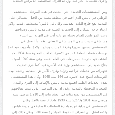
وأخرى للعمليات الجراحية، وزيادة الغرف المخصصة للأمراض المعدية.
ومن المستشفيات الجديدة التي أنشئت في هذه المرحلة المستشفى
الوطني في نابلس الذي أقيم في منطقة مطلة من الجبل الشمالي على
المدينة تقع خارج البلدة القديمة. وكان في نابلس* مستشفى قديم. ولكن
ازدياد حاجة السكان إلى الخدمات الطبية في مدينة نابلس وضواحيها
دعت المواطنين للقيام بحملة تبرعات أدت في النهاية إلى انشاء
مستشفى حديث سمي المستشفى الوطني. وقد بدأ العمل في
المستشفى بستين سريرا وغرفة عمليات وجناح للولادة. وأجريت فيه عدة
توسعات شملت اضافة عدد من الأسرة للحالات المعدية سنة 1934، كما
أنشئت فيه مدرسة للممرضات في العام نفسه. وفي سنة 1940 أضيف
جناح جديد إلى المستشفى وزيد عدد الأسرة فيه، كما جرى تحديث
تجهيزاته من خدمات جراحية وتوليد وغرف للأمراض المعدية. ونتيجة لهذه
التوسعات أصبح عدد الأسرة فيه 144 سنة 1948. وكان هذا المستشفى
يقدم الخدمات الطبية لجميع مدينة نابلس بالإضافة إلى القرى والمدن
الصغيرة المحيطة بالمدينة. وقد زاد عدد المرضى الذين تمت معالجتهم
في المستشفى من بضع مئات في العشرينات إلى 1,210 مرضى سنة
مرضى سنة 1931 و2,273 سنة 1938 و3,364 سنة 1946. وكان
المستشفى في بداية عهده بادارة السلطات المحلية في مدينة نابلس،
ولكنه انتقل إلى اشراف الحكومة المباشرة سنة 1910 وظل كذلك إلى