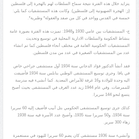
يتزايد خلال هذه الفترة نتيجة سماح السلطات لهم بالهجرة إلى فلسطين
(رَ: الهجرة الصهيونية إلى فلسطين). وكانت هذه المستشفيات كما يلي:
خمسة في القدس وواحد في كل من صفد والعفولة* وطبرية*.
ج- المستشفيات بين عامي 1930 و1948: تميزت هذه الفترة بصورة عامة
بنشاط الحكومة والسلطات الادارية المحلية في توسيع وتحديث
المستشفيات الحكومية العامة في مختلف أنحاء فلسطين.كما تم انشاء
عدد من المستشفيات الصغيرة في عدد من مدن فلسطين.
فقد أنشأ الدكتور فؤاد الدجاني سنة 1934 أول مستشفى جراحي خاص
في يافا. وجرى توسيع المستشفى الوطني بنابلس سنة 1934 فأضيفت
اليه وحدة للولادة و16 غرفة للأمراض المعدية. كما أنشىء فيه مدرسة
للممرضات. وفي عام 1944 زيد عدد الغرف في المستشفى بحيث أصبح
يتسع لنحو 144 سريرا.
كذلك جرى توسيع المستشفى الحكومي بتل أبيب فأضيف إليه 60 سريرا
سنة 1934، و50 سريرا سنة 1935، وأصبح عدد الأسرة فيه سنة 1938
زهاء 300 سرير.
وأنشىء سنة 1936 مستشفى كان يضم 60 سريرا لليهود في مستعمرة