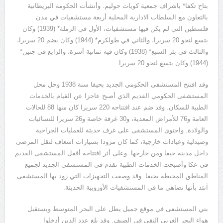
بتاح تكفا* باشراف جمعية كويات حوليم. وأنشأت الحكومة البريطانية
بالتعاون مع السلطات الادارية المحلية أربعة مستشفيات في مدن
فلسطين التي لم يكن فيها مستشفيات، الأول في الرملة* (1939) وكان
يتسع لنحو 20 سريرا، والثاني في طولكرم* (1944) وكان يضم 20 سريرا،
والثالث في بئر السبع* (1938) وكان فيه ثمانية أسرة، والرابع في جنين*
(1944) وكان يتسع لنحو 20 سريرا.
وقد افتتح المستشفى الحكومي الجديد بحيفا سنة 1938 وحل محل
المستشفى الحكومي القديم الذي أصبح عاجزا عن القيام بالخدمات
الطبية للسكان. وقد ضم عند افتتاحه 220 سريرا كان منها 88 للحالات
العامة و76 للأمراض المعدية، و30 غرفة خاصة و26 سريرا للنسائيات
والولادة. واحتوى المستشفى على غرف حديثة للعمليات الجراحية
وصيدلية وعيادات خارجية، كما كان مزودا بسيارات اسعاف لنقل المرضى
داخل مدينة حيفا ومن خارجها. وعلى أثر افتتاحه أقفل المستشفى القديم
في عكا وأصبحت الخدمات الطبية تقدم في المستشفى الجديد لجميع
المناطق المحيطة بحيفا. وقد وصفت التجهيزات التي زود بها المستشفى
آنئذ بأنها تضاهي ما في المستشفيات الأوروبية الحديثة.
بني المستشفى في موقع جميل يطل على البحر المتوسط ويستقبل
هواء البحر الغربي النقي في الصيف. وقد بلغ عدد الذين أدخلوا