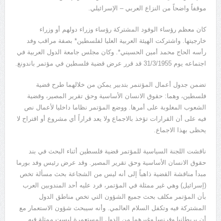
موقفاً واضحاً من النزاع العربي – الإسرائيلي.
كان معظم رؤساء الوفود المشتركة رؤساء وزراء دولهم أو وزراء
خارجيتها. واشتركت الهيئة العربية العليا لفلسطين* بصفة مراقب وفد
رأسه الحاج محمد أمين الحسيني*. وكان مجلس جامعة الدول العربية في
اجتماعه يوم 31/3/1955 قد قرر عرض قضية فلسطين في مؤتمر باندونغ.
تضمن جدول أعمال المؤتنمر بتدبير يمكن من خلالهما طرح قضية
فلسطين، وهما: حقوق الانسان الأساسية وحق تقرير المصير، وقضية
الشعوب المغلوبة على أمرها. ووضع المؤتمر نظاما داخليا لأعمال نص
فيه على أن القرارات تؤخذ بالاجماع ولا يعد قراراً أي مشروع أو اقتراح لا
يحظى بهذا الاجماع.
ناقشت اللجنة السياسية للمؤتمر قضية فلسطين أثناء البحث في بند
حقوق الانسان الأساسية وحق تقرير المصير. وقد عرض رئيس وفد بورما
مبدأ مناقشة القضية ذاهباً إلى أنه ليس من الشجاعة بحث مسألة تخص
(إسرائيل) وهي غير ممثلة في المؤتمر، فرد عليه أحد المندوبين العرب
بأن المؤتمر مكلف بحث جميع الشؤون التي تخص مناطق الدول
المشتركة فيه وتكفل السلام العالمي. وأنه سيبحث شؤون الاستعمار مع
أن بريطانيا وفرنسا وغيرهما من الدول المستعمرة ليست ممثلة فيه.