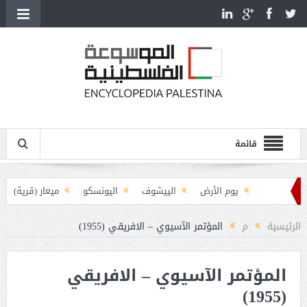
قائمة
يوم الأرض
الييشوف
اليونسكو
ميعار (قرية)
يوغسلافيا والقضية الفلسطينية
الرئيسية
م
المؤتمر الآسيوي – الافريقي (1955)
يوسف هيكل (1907-1989)
يوسيفوس فلاويوس (38-100م)
المؤتمر الآسيوي – الافريقي
يوسف ضيا الخالدي (1846-1906)
(1955)
يوسف سعيد أبو درة (1900-1939)