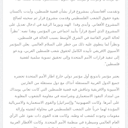
وتقدمت أفغانستان بمشروع قرار بشأن قضية فلسطين، وأيدت باكستان
بقوة حقوق الشعب الفلسطيني وقدمت مشروع قرار ثم سحبته لصالح
المشروع الأفغاني. وأبدى وفدا الهند وبورما الرغبة في ادخال تعديل على
المشروع الذي أصبح قراراً بتأييد اجماعي من المؤتمر، وهذا نصه: “نظراً
لحالة التوتر القائمة في الشرق الأوسط بسبب الحالة في فلسطين،
ونظراً لما ينطوي عليه ذلك من خطر على السلام العالمي. يعلن المؤتمر
الآسيوي الافريقي تأييده الكامل لحقوق شعب فلسطين العربي، ويدعو
إلى تنفيذ قرارات الأمم المتحدة وإلى تحقيق تسوية سلمية لقضية
فلسطين”.
يعتبر مؤتمر باندونغ أول مؤتمر دولي خارج اطار الأمم المتحدة تحضره
جميع الدول العربية المستقلة آنذاك مع دول مستقلة من القارتين
الآسيوية والافريقية وتناقش فيه قضية فلسطين التي كانت تعاني يومذاك
من امتداد النفوذ الاستعماري وشراسته في مقاومة الشعوب المغلوبة
على أمرها. وكانت الصهيونية* و(إسرائيل) والقوى الاستعمارية والامبريالية
المؤيدة لهما حرباً على الشعب الفلسطيني في محاولة لتفتيته وإزالة
مقومات وجوده كشعب له وطنه. وكانت هذه القوى ذات نفوذ على الرأي
العام العالمي وسيطرة في منظمة الأمم المتحدة. وكانت الأقطار العربية