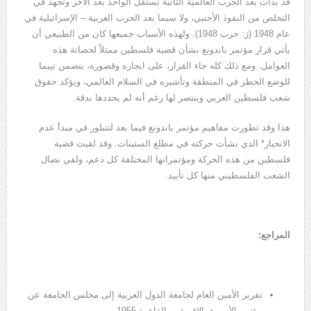
قد بدأت بعد الحرب العالمية الثانية تستقل الواحد بعد الآخر وتجهد في
التخلص من النفوذ الأجنبي، ولا سيما بعد الحرب العربية – الإسرائيلية في
عام 1948 (رَ: حرب 1948). ولهذه الأسباب جميعها كان من الطبيعي أن
يأتي قرار مؤتمر باندونغ بشأن قضية فلسطين ممثلاً لحصانة هذه
العوامل. ومع ذلك كله جاء القرار، على ايجاره وقصوره، يتضمن تييما
للوضع الخطر في المنطقة وتأشيره في السلام العالمي، ويؤكد حقوق
شعب فلسطين العربي وينتصر لها رغم أنه لم يحددها بدقة.
هذا وقد تطورت مفاهيم مؤتمر باندونغ فيما بعد لتتبلور في مبدأ عدم
الانحياز* الذي نشأت حركته في مطلع الستينات. وقد لقيت قضية
فلسطين من هذه الحركة ومؤتمراتها المختلفة كل دعم، ولقي نضال
الشعب الفلسطيني منها كل تأييد.
المراجع:
تقرير الأمين العام لجامعة الدول العربية إلى مجلس الجامعة عن
مؤتمر الأسيوي الافريقي، القاهرة 1955.