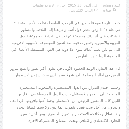
يوسف الجرار (000 – 1222ه)(000 – 1808م)
كتبه:
admin
فى:
أكتوبر 28, 2015
فى:
م
لا يوجد تعليقات
طباعة
البريد الالكترونى
حدت اثارة قضية فلسطين في الجمعية العامة لمنظمة الأمم المتحدة*
في عام 1947 وفود بعض دول آسيا وافريقيا إلى التلاقي والتشاور
فتشكلت على أثر ذلك مجموعة عرفت في البداية بمجموعة الدول
العربية والآسيوية وتطورت فيما بعد لتصبح المجموعة الآسيوية الافريقية
التي لم تكن تضم آنذاك سوى 12 دولة هي الدول المستقلة الأعضاء في
المنظمة الدولية من القارتين.
كان هذا التعاون الوليد الخطوة الأولى في تعاون أكبر تطور واتسع بمرور
الزمن في اطار المنظمة الدولية ولا سيما لدى بحث شؤون الاستعمار.
وحينما احتدم الصراع بين الدول المستعمرة والشعوب المستعمرة
المتطلعة إلى التحرر والاستقلال تنادت الدول المستقلة في القارتين
اللتين كانتا المتضرر الرئيس من الاستعمار. وهما آسيا وافريقيا،الى اللقاء
والتعاون من أجل بحث قضايا شعوب القارتين، ولا سيما قضايا التحرر
والاستقلال ومكافحة الاستعمار والتمييز العنصري، ومن أجل تنسيق
التعاون الاقتصادي والثقافي وبحث المصالح المشتركة الأخرى.