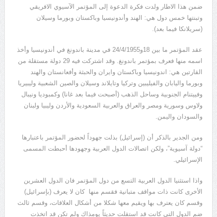
ضمن هذا الاطار ولدت فكرة الدعوة إلى المؤتمر الآسيوي الافريقي
وتبنتها خمس دول هي: الهند وأندونيسيا وباكستان وبورما وسيلان
(سريلانكا فيما بعد).
عقد المؤتمر ما بين 18و24/4/1955 في مدينة باندونغ في أندونيسيا وأخذ
اسمه منها فعرف بمؤتمر باندونغ. وقد اشتركت فيه 29 دولة مستقلة من
القارتين هي: اندونيسيا وباكستان وايران والحبثة وأفعانستان والهند
وبورما واليابان والفيليبين وتركيا وتايلاند وسيلان والصين الشعبية وليبيريا
وفييتنام الجنوبية وساحل الذهب (أصبحت فيما بعد غانا) وكمبوديا ونيبال
ولاوس وسورية ومصر والعراق والعربية السعودية والأردن وليبيا ولبنان
والسودان واليمن.
ومن الجدير بالذكر أن (إسرائيل) بذلت جهوداً لحضور المؤتمر باعتبارها
“دولة آسيوية”، ولكن اتصالات الدول العربية وجهودها أحبطت المسمى
الإسرائيلي.
واذا استثنيا الدول العربية التسع من دول المؤتمر فان الدول العشرين
الأخرى كانت ذات مواقف متبانية فقسم منها كان لا يعرف (بإسرائيل)
وقسم كان يعترف بها ويقيم معها شكلا من أشكال العلاقات، وقسم ثالث
ضم الدول التي كانت قد استقلت حديثاً يومذاك ولم تكن قد اتخذت