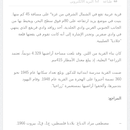
طباعة
البريد الالكترونى
يوسف الجرار (000 – 1222ه)(000 – 1808م)
قرية عربية تقع في الشمال الشرقي من غزة* على مسافة 45 كم منها.
بنيت في موضع يزيد ارتفاعه على 80م فوق سطح البحر، ويحيط بها من
الجانب الجنوبي الغربي وادي الجلدية، أحد روافد وادي قريقع الذي ينتهي
في وادي صفرير. وتجدر الإشارة إلى أنه كانت تقوم في بقعتها قلعة
“جلاديا” الصليبية.
كان بناء القرية من اللبن. وقد بلغت مساحة أراضيها 4.329 دونماً، تعتمد
الزراعة* البعلية، إذ يبلغ معدل الأمطار 415مم.
ضمت القرية مدرسة ابتدائية للذكور. وبلغ تعداد سكانها عام 1945 نحو
360 نسمة أجبروا على الهجرة من القرية عام 1948. وقام اليهود
بتدميرها، وألحقوا أراضيها بمستعمرة “زراحيا”.
المراجع:
– مصطفى مراد الدباغ: بلادنا فلسطين، ج1، ق2، بيروت 1966.