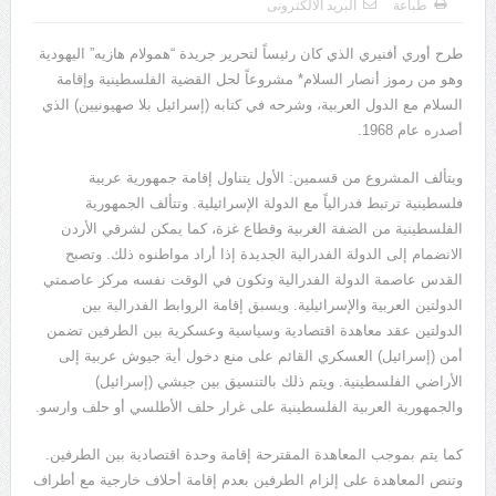
طباعة
البريد الالكترونى
يوسف الجرار (000 – 1222ه)(000 – 1808م)
طرح أوري أفنيري الذي كان رئيساً لتحرير جريدة “همولام هازيه” اليهودية
وهو من رموز أنصار السلام* مشروعاً لحل القضية الفلسطينية وإقامة
السلام مع الدول العربية، وشرحه في كتابه (إسرائيل بلا صهيونيين) الذي
أصدره عام 1968.
ويتألف المشروع من قسمين: الأول يتناول إقامة جمهورية عربية
فلسطينية ترتبط فدرالياً مع الدولة الإسرائيلية. وتتألف الجمهورية
الفلسطينية من الضفة الغربية وقطاع غزة، كما يمكن لشرقي الأردن
الانضمام إلى الدولة الفدرالية الجديدة إذا أراد مواطنوه ذلك. وتصبح
القدس عاصمة الدولة الفدرالية وتكون في الوقت نفسه مركز عاصمتي
الدولتين العربية والإسرائيلية. ويسبق إقامة الروابط الفدرالية بين
الدولتين عقد معاهدة اقتصادية وسياسية وعسكرية بين الطرفين تضمن
أمن (إسرائيل) العسكري القائم على منع دخول أية جيوش عربية إلى
الأراضي الفلسطينية. ويتم ذلك بالتنسيق بين جيشي (إسرائيل)
والجمهورية العربية الفلسطينية على غرار حلف الأطلسي أو حلف وارسو.
كما يتم بموجب المعاهدة المقترحة إقامة وحدة اقتصادية بين الطرفين.
وتنص المعاهدة على إلزام الطرفين بعدم إقامة أحلاف خارجية مع أطراف