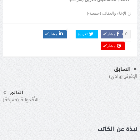
رَ: الإخاء والعفاف (جمعية-)
0
مشاركة
تغريدة
مشاركة
مشاركة
السابق
الإفرنج (وادي)
التالى
الأُقْحوَانة (معركة)
نبذة عن الكاتب