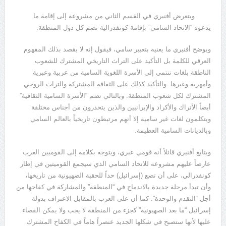
ويتعرض أفنيري في القسم الثاني من مشروعه إلى إقامة ما
يدعوه “الاتحاد السامي” بإقامة كونفدرالية تضم كل دول المنطقة.
ويوضح أفنيري ما يعنيه بتعبير سامي، فيقول إنه لا يقصد بذلك المفهوم
العرقي للكلمة بل التأكيد على التراث التاريخي المشترك للشعوب
الناطقة بلغات تنتمي إلى الأسرة اللغوية السامية من عربية وعبرية
وأمهرية وغيرها. والتأكيد كذلك على الثقافة المشتركة والتراث الروحي
المشترك لكل شعوب المنطقة. وبالتالي تضم “الأسرة السامية الثقافية”
أيضاً الأتراك والأكراد والإيرانيين والذين يتحدرون من أجناس مختلفة
ويتكلمون لغات غير سامية إلا أنهم مرتبطون تاريخياً بالعالم السامي
وبالديانات السامية العظيمة.
ويتابع أفنيري قائلاً أنه قومي عبري، ويتوجه بكلامه إلى القوميين العرب
عارضاً عليهم مشروعه للاتحاد السامي الذي سيجمع القوميتين في إطار
كونفدرالي، على أن تضع (إسرائيل) حداً للحقبة الصهيونية من تاريخها،
وأن تبدأ مرحلة جديدة بالاندماج في “المنطقة” والمشاركة في كفاحها من
أجل “التقدم والوحدة”. كما أن على العرب بالمقابل الاعتراف بدولة
إسرائيل “ما بعد الصهيونية” كجزء من المنطقة لا يجب ولا يمكن القضاء
عليها لأنها ستصبح في شكلها الجديد عنصراً هاماً في الكفاح المشترك