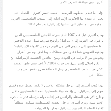
أخرى بدون موافقة الطرف الاخر.
يؤلف ما تقدم الخطوط العريضة – حسب تعبير أفنيري – للخطة التي
يجب أن تتقدم بها الحكومة الإسرائيلية إلى الشعب الفلسطيني العربي
المقيم في المناطق التي احتلتها (إسرائيل) بعد عام 1967.
وكان أفنيري قبل عام 1967 نادى بعودة اللاجئين الفلسطينيين الذين
يرغبون في العودة إلى (اسرائيل) وأوضح شروط قبول عودة اللاجئين
الفلسطينيين إلى ديارهم التي هي اليوم جزء من “الدولة الإسرائيلية”،
وكيفية التعويض عما فقدوه من ممتلكات، وما لحق بهم من أضرار،
وتعويض من لا يرغب في العودة، ومنح العائدين الجنسية الإسرائيلية الخ
… لكن احتلال (إسرائيل)، بعد حرب 1967*، لأراض يقيم عليها القسم
الأكبر من الشعب الفلسطيني جعل المسألة تطرح نفسها من جديد
بشكل آخر.
لهذا ذهب أفنيري إلى أن حل مشكلة اللاجئين لا يكون بقبول عودة قسم
منهم إلى(إسرائيل) بل بإقامة دولة فلسطينية تضم الفلسطينيين داخل
وخارج الأراضي المحتلة والراغبين في إقامة دولة مرتبطة فدرالياً بالدولة
الإسرائيلية. ويرى أفنيري أن حل القضية الفلسطينية سيكون منطلقاً
لإقامة السلم الدائم بين (إسرائيل) وجاراتها العربيات.