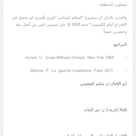
لشعوب المنطقة.
والجدير بالذكر أن مشروع “السلام السامي” لأوري أفنيري لم يحصل في
الاقتراع أمام الكنيست* سنة 1968 إلا على صوتين اثنين من أصل مئة
وعشرين صوتاً.
المراجع:
– Avneri, U.: Israel Without Zionists, New York 1968.
– Merhav, P.: La gauche Israelienne, Paris 1973.
أبو الإقبال: رَ: سليم اليعقوبي
إقبالا (خربة-): رَ: دير البنات
الاقتصاد الفلسطيني العربي (شركة-):